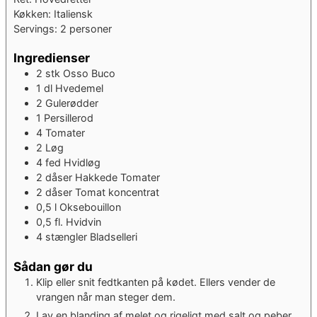
Køkken:
Italiensk
Servings:
2
personer
Ingredienser
2
stk
Osso Buco
1
dl
Hvedemel
2
Gulerødder
1
Persillerod
4
Tomater
2
Løg
4
fed
Hvidløg
2
dåser
Hakkede Tomater
2
dåser
Tomat koncentrat
0,5
l
Oksebouillon
0,5
fl.
Hvidvin
4
stængler
Bladselleri
Sådan gør du
Klip eller snit fedtkanten på kødet. Ellers vender de
vrangen når man steger dem.
Lav en blanding af melet og rigeligt med salt og peber.