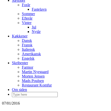
Sæsoner
Forår
Fastelavn
Sommer
Efterår
Vinter
Jul
Nytår
Køkkener
Dansk
Fransk
Italiensk
Amerikansk
Engelsk
Skribenter
Farmor
Martin Nyegaard
Morten Jensen
Mads Poulsen
Restaurant Komfur
Om siden
07/01/2016