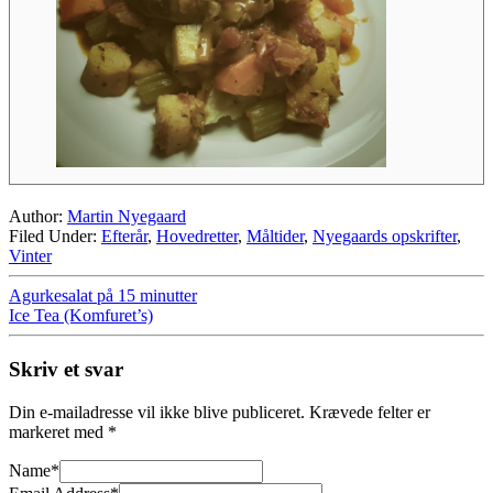
Author:
Martin Nyegaard
Filed Under:
Efterår
,
Hovedretter
,
Måltider
,
Nyegaards opskrifter
,
Vinter
Agurkesalat på 15 minutter
Ice Tea (Komfuret’s)
Skriv et svar
Din e-mailadresse vil ikke blive publiceret.
Krævede felter er
markeret med
*
Name
*