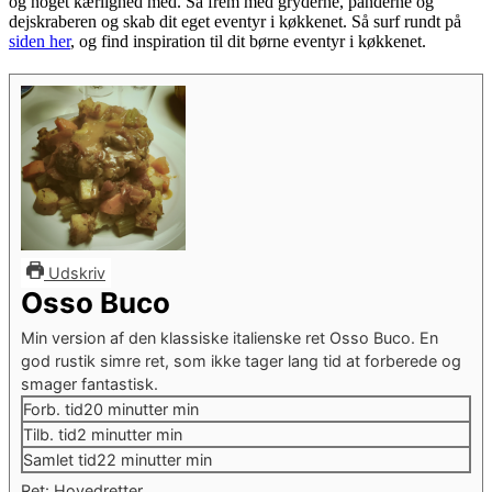
og noget kærlighed med. Så frem med gryderne, panderne og
dejskraberen og skab dit eget eventyr i køkkenet. Så surf rundt på
siden her
, og find inspiration til dit børne eventyr i køkkenet.
Udskriv
Osso Buco
Min version af den klassiske italienske ret Osso Buco. En
god rustik simre ret, som ikke tager lang tid at forberede og
smager fantastisk.
Forb. tid
20
minutter
min
Tilb. tid
2
minutter
min
Samlet tid
22
minutter
min
Ret:
Hovedretter