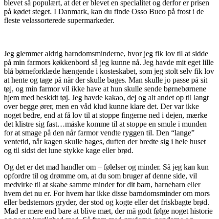
blevet så populært, at det er blevet en specialitet og derfor er prisen
på kødet steget. I Danmark, kan du finde Osso Buco på frost i de
fleste velassorterede supermarkeder.
Jeg glemmer aldrig barndomsminderne, hvor jeg fik lov til at sidde
på min farmors køkkenbord så jeg kunne nå. Jeg havde mit eget lille
blå børneforklæde hængende i kosteskabet, som jeg stolt selv fik lov
at hente og tage på når der skulle bages. Man skulle jo passe på sit
tøj, og min farmor vil ikke have at hun skulle sende børnebørnene
hjem med beskidt tøj. Jeg havde kakao, dej og alt andet op til langt
over begge ører, men en våd klud kunne klare det. Der var ikke
noget bedre, end at få lov til at stoppe fingerne ned i dejen, mærke
det klistre sig fast…måske komme til at stoppe en smule i munden
for at smage på den når farmor vendte ryggen til. Den “lange”
ventetid, når kagen skulle bages, duften der bredte sig i hele huset
og til sidst det lune stykke kage eller brød.
Og det er det mad handler om – følelser og minder. Så jeg kan kun
opfordre til og drømme om, at du som bruger af denne side, vil
medvirke til at skabe samme minder for dit barn, barnebarn eller
hvem det nu er. For hvem har ikke disse barndomsminder om mors
eller bedstemors gryder, der stod og kogte eller det friskbagte brød.
Mad er mere end bare at blive mæt, der må godt følge noget historie