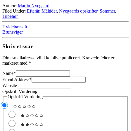
Author:
Martin Nyegaard
Filed Under:
Efterår
,
Måltider
,
Nyegaards opskrifter
,
Sommer
,
Tilbehør
Hyldebærsaft
Brunsviger
Skriv et svar
Din e-mailadresse vil ikke blive publiceret.
Krævede felter er
markeret med
*
Name
*
Email Address
*
Website
Opskrift Vurdering
Opskrift Vurdering