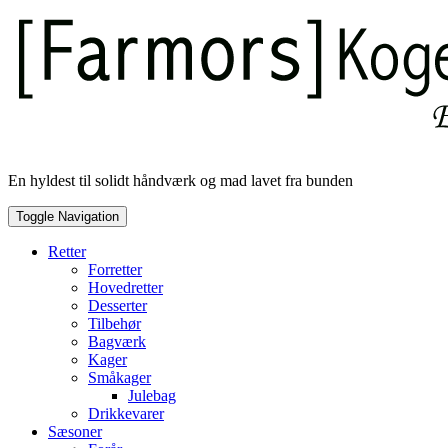
Skip
to
content
En hyldest til solidt håndværk og mad lavet fra bunden
Toggle Navigation
Retter
Forretter
Hovedretter
Desserter
Tilbehør
Bagværk
Kager
Småkager
Julebag
Drikkevarer
Sæsoner