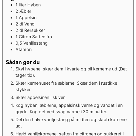
1
liter
Hyben
2
Æbler
1
Appelsin
2
dl
Vand
2
dl
Rørsukker
1
Citron
Saften fra
0,5
Vaniljestang
Atamon
Sådan gør du
Skyl hybene, skær dem i kvarte og pil kernerne ud (Det
tager tid).
Skær kernehuset fra æblerne. Skær dem i rustikke
stykker
Skær appelsinen i skiver.
Kog hyben, æblerne, appelsinskiverne og vandet i en
gryde. Kog det ved svag varme i 30 minutter.
Del den halve vaniljestang på midten og skrab kornene
ud.
Hæld vaniljekornene, saften fra citronen og sukkeret i