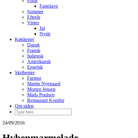
Forår
Fastelavn
Sommer
Efterår
Vinter
Jul
Nytår
Køkkener
Dansk
Fransk
Italiensk
Amerikansk
Engelsk
Skribenter
Farmor
Martin Nyegaard
Morten Jensen
Mads Poulsen
Restaurant Komfur
Om siden
24/09/2016
Hybenmarmelade