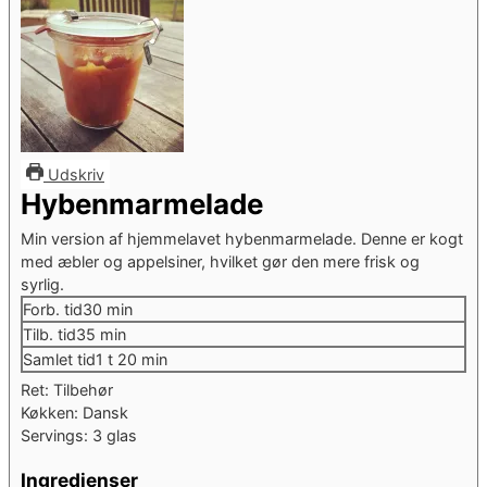
Udskriv
Hybenmarmelade
Min version af hjemmelavet hybenmarmelade. Denne er kogt
med æbler og appelsiner, hvilket gør den mere frisk og
syrlig.
minutter
Forb. tid
30
min
minutter
Tilb. tid
35
min
time
minutter
Samlet tid
1
t
20
min
Ret:
Tilbehør
Køkken:
Dansk
Servings:
3
glas
Ingredienser