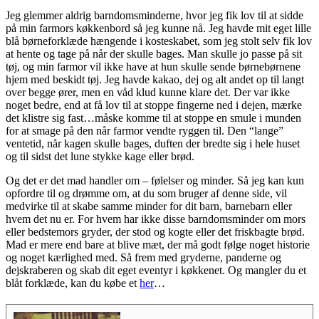
Jeg glemmer aldrig barndomsminderne, hvor jeg fik lov til at sidde
på min farmors køkkenbord så jeg kunne nå. Jeg havde mit eget lille
blå børneforklæde hængende i kosteskabet, som jeg stolt selv fik lov
at hente og tage på når der skulle bages. Man skulle jo passe på sit
tøj, og min farmor vil ikke have at hun skulle sende børnebørnene
hjem med beskidt tøj. Jeg havde kakao, dej og alt andet op til langt
over begge ører, men en våd klud kunne klare det. Der var ikke
noget bedre, end at få lov til at stoppe fingerne ned i dejen, mærke
det klistre sig fast…måske komme til at stoppe en smule i munden
for at smage på den når farmor vendte ryggen til. Den “lange”
ventetid, når kagen skulle bages, duften der bredte sig i hele huset
og til sidst det lune stykke kage eller brød.
Og det er det mad handler om – følelser og minder. Så jeg kan kun
opfordre til og drømme om, at du som bruger af denne side, vil
medvirke til at skabe samme minder for dit barn, barnebarn eller
hvem det nu er. For hvem har ikke disse barndomsminder om mors
eller bedstemors gryder, der stod og kogte eller det friskbagte brød.
Mad er mere end bare at blive mæt, der må godt følge noget historie
og noget kærlighed med. Så frem med gryderne, panderne og
dejskraberen og skab dit eget eventyr i køkkenet. Og mangler du et
blåt forklæde, kan du købe et
her
…