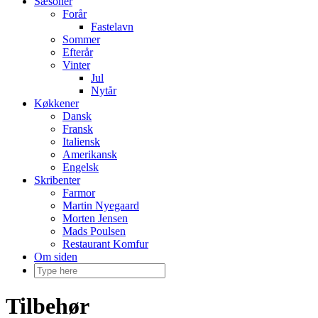
Sæsoner
Forår
Fastelavn
Sommer
Efterår
Vinter
Jul
Nytår
Køkkener
Dansk
Fransk
Italiensk
Amerikansk
Engelsk
Skribenter
Farmor
Martin Nyegaard
Morten Jensen
Mads Poulsen
Restaurant Komfur
Om siden
Tilbehør