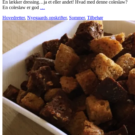
En lækker dressing…ja et eller andet! Hvad med denne coleslaw?
En coleslaw er god
…
Hovedretter
,
Nyegaards opskrifter
,
Sommer
,
Tilbehør