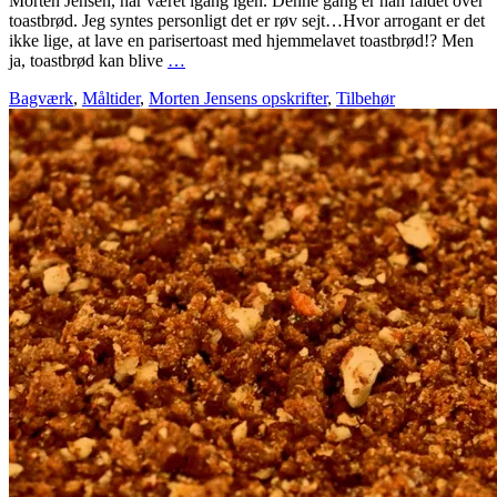
Morten Jensen, har været igang igen. Denne gang er han faldet over
toastbrød. Jeg syntes personligt det er røv sejt…Hvor arrogant er det
ikke lige, at lave en parisertoast med hjemmelavet toastbrød!? Men
ja, toastbrød kan blive
…
Bagværk
,
Måltider
,
Morten Jensens opskrifter
,
Tilbehør