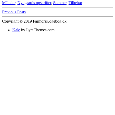
Måltider
,
Nyegaards opskrifter
,
Sommer
,
Tilbehør
Previous Posts
Copyright © 2019 FarmorsKogebog.dk
Kale
by LyraThemes.com.