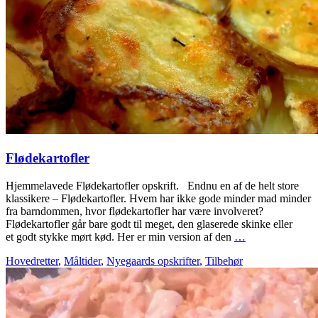
Flødekartofler
Hjemmelavede Flødekartofler opskrift. Endnu en af de helt store
klassikere – Flødekartofler. Hvem har ikke gode minder mad minder
fra barndommen, hvor flødekartofler har være involveret?
Flødekartofler går bare godt til meget, den glaserede skinke eller
et godt stykke mørt kød. Her er min version af den
…
Hovedretter
,
Måltider
,
Nyegaards opskrifter
,
Tilbehør