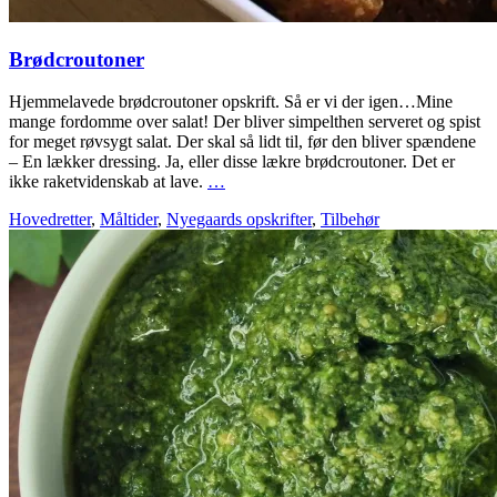
Brødcroutoner
Hjemmelavede brødcroutoner opskrift. Så er vi der igen…Mine
mange fordomme over salat! Der bliver simpelthen serveret og spist
for meget røvsygt salat. Der skal så lidt til, før den bliver spændene
– En lækker dressing. Ja, eller disse lækre brødcroutoner. Det er
ikke raketvidenskab at lave.
…
Hovedretter
,
Måltider
,
Nyegaards opskrifter
,
Tilbehør