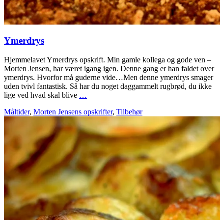
Ymerdrys
Hjemmelavet Ymerdrys opskrift. Min gamle kollega og gode ven –
Morten Jensen, har været igang igen. Denne gang er han faldet over
ymerdrys. Hvorfor må guderne vide…Men denne ymerdrys smager
uden tvivl fantastisk. Så har du noget daggammelt rugbrød, du ikke
lige ved hvad skal blive
…
Måltider
,
Morten Jensens opskrifter
,
Tilbehør