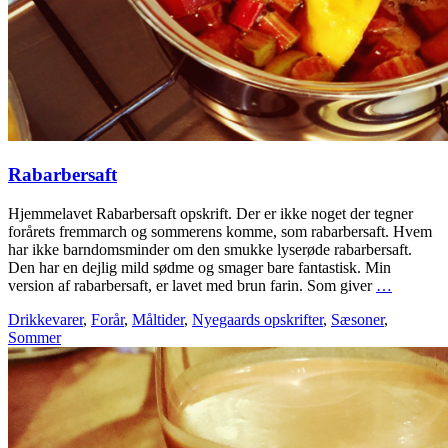
Rabarbersaft
Hjemmelavet Rabarbersaft opskrift. Der er ikke noget der tegner
forårets fremmarch og sommerens komme, som rabarbersaft. Hvem
har ikke barndomsminder om den smukke lyserøde rabarbersaft.
Den har en dejlig mild sødme og smager bare fantastisk. Min
version af rabarbersaft, er lavet med brun farin. Som giver
…
Drikkevarer
,
Forår
,
Måltider
,
Nyegaards opskrifter
,
Sæsoner
,
Sommer