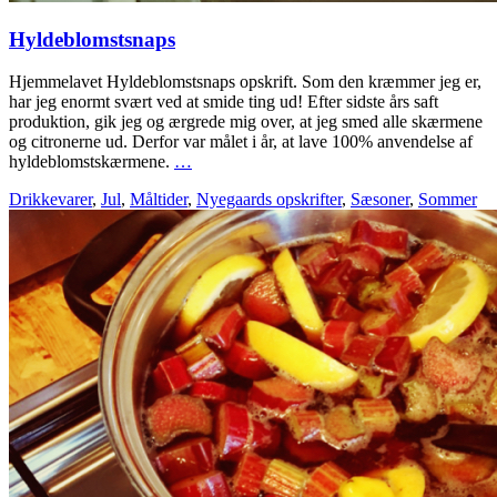
Hyldeblomstsnaps
Hjemmelavet Hyldeblomstsnaps opskrift. Som den kræmmer jeg er,
har jeg enormt svært ved at smide ting ud! Efter sidste års saft
produktion, gik jeg og ærgrede mig over, at jeg smed alle skærmene
og citronerne ud. Derfor var målet i år, at lave 100% anvendelse af
hyldeblomstskærmene.
…
Drikkevarer
,
Jul
,
Måltider
,
Nyegaards opskrifter
,
Sæsoner
,
Sommer