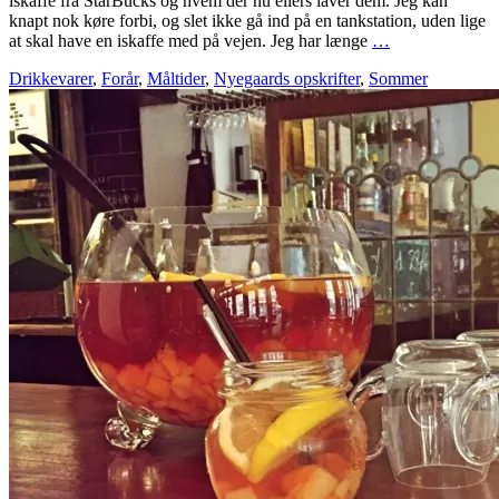
iskaffe fra StarBucks og hvem der nu ellers laver dem. Jeg kan
knapt nok køre forbi, og slet ikke gå ind på en tankstation, uden lige
at skal have en iskaffe med på vejen. Jeg har længe
…
Drikkevarer
,
Forår
,
Måltider
,
Nyegaards opskrifter
,
Sommer