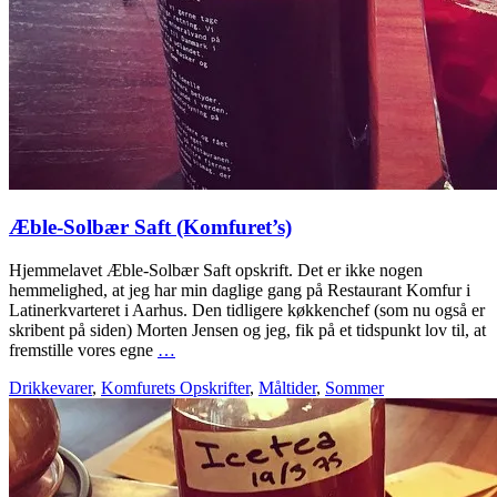
Æble-Solbær Saft (Komfuret’s)
Hjemmelavet Æble-Solbær Saft opskrift. Det er ikke nogen
hemmelighed, at jeg har min daglige gang på Restaurant Komfur i
Latinerkvarteret i Aarhus. Den tidligere køkkenchef (som nu også er
skribent på siden) Morten Jensen og jeg, fik på et tidspunkt lov til, at
fremstille vores egne
…
Drikkevarer
,
Komfurets Opskrifter
,
Måltider
,
Sommer