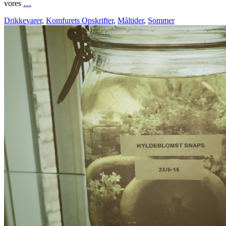
vores
…
Drikkevarer
,
Komfurets Opskrifter
,
Måltider
,
Sommer