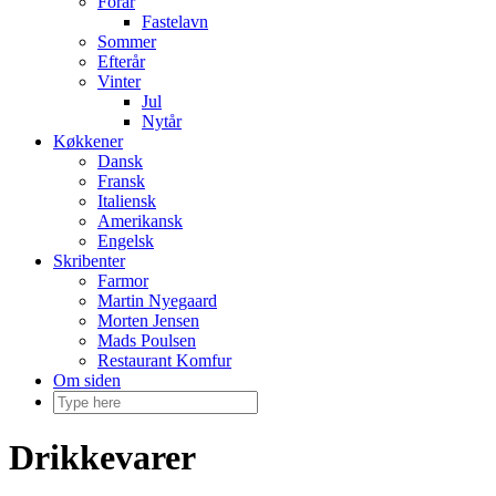
Forår
Fastelavn
Sommer
Efterår
Vinter
Jul
Nytår
Køkkener
Dansk
Fransk
Italiensk
Amerikansk
Engelsk
Skribenter
Farmor
Martin Nyegaard
Morten Jensen
Mads Poulsen
Restaurant Komfur
Om siden
Drikkevarer