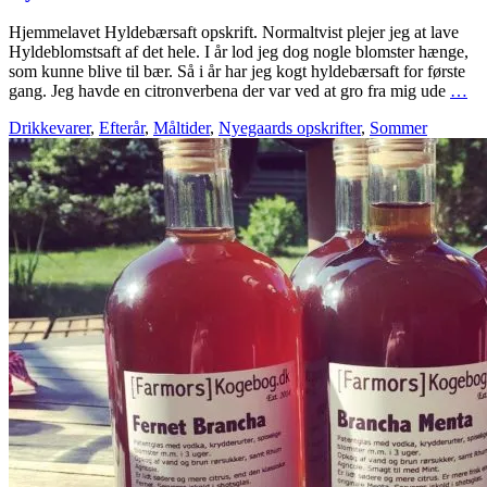
Hjemmelavet Hyldebærsaft opskrift. Normaltvist plejer jeg at lave
Hyldeblomstsaft af det hele. I år lod jeg dog nogle blomster hænge,
som kunne blive til bær. Så i år har jeg kogt hyldebærsaft for første
gang. Jeg havde en citronverbena der var ved at gro fra mig ude
…
Drikkevarer
,
Efterår
,
Måltider
,
Nyegaards opskrifter
,
Sommer