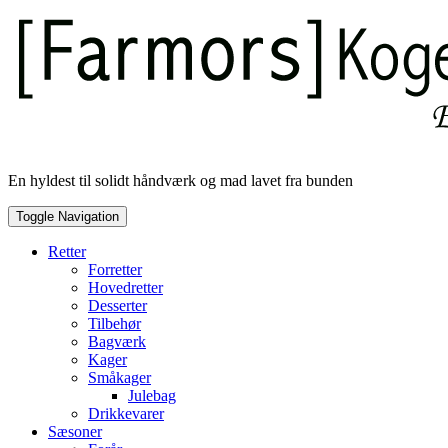
Skip
to
content
En hyldest til solidt håndværk og mad lavet fra bunden
Toggle Navigation
Retter
Forretter
Hovedretter
Desserter
Tilbehør
Bagværk
Kager
Småkager
Julebag
Drikkevarer
Sæsoner