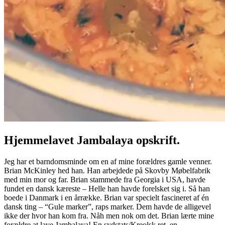
Hjemmelavet Jambalaya opskrift.
Jeg har et barndomsminde om en af mine forældres gamle venner.
Brian McKinley hed han. Han arbejdede på Skovby Møbelfabrik
med min mor og far. Brian stammede fra Georgia i USA, havde
fundet en dansk kæreste – Helle han havde forelsket sig i. Så han
boede i Danmark i en årrække. Brian var specielt fascineret af én
dansk ting – “Gule marker”, raps marker. Dem havde de alligevel
ikke der hvor han kom fra. Nåh men nok om det. Brian lærte mine
forældre at lave Jambalaya! En sydstats/Kreolsk ret, en