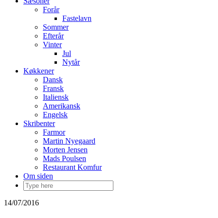
Sæsoner
Forår
Fastelavn
Sommer
Efterår
Vinter
Jul
Nytår
Køkkener
Dansk
Fransk
Italiensk
Amerikansk
Engelsk
Skribenter
Farmor
Martin Nyegaard
Morten Jensen
Mads Poulsen
Restaurant Komfur
Om siden
14/07/2016