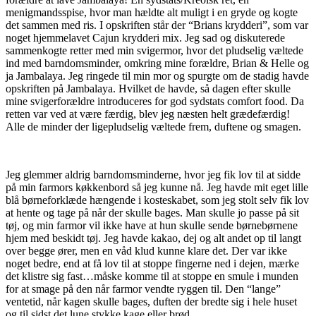
menigmandsspise, hvor man hældte alt muligt i en gryde og kogte
det sammen med ris. I opskriften står der “Brians krydderi”, som var
noget hjemmelavet Cajun krydderi mix. Jeg sad og diskuterede
sammenkogte retter med min svigermor, hvor det pludselig væltede
ind med barndomsminder, omkring mine forældre, Brian & Helle og
ja Jambalaya. Jeg ringede til min mor og spurgte om de stadig havde
opskriften på Jambalaya. Hvilket de havde, så dagen efter skulle
mine svigerforældre introduceres for god sydstats comfort food. Da
retten var ved at være færdig, blev jeg næsten helt grædefærdig!
Alle de minder der ligepludselig væltede frem, duftene og smagen.
Jeg glemmer aldrig barndomsminderne, hvor jeg fik lov til at sidde
på min farmors køkkenbord så jeg kunne nå. Jeg havde mit eget lille
blå børneforklæde hængende i kosteskabet, som jeg stolt selv fik lov
at hente og tage på når der skulle bages. Man skulle jo passe på sit
tøj, og min farmor vil ikke have at hun skulle sende børnebørnene
hjem med beskidt tøj. Jeg havde kakao, dej og alt andet op til langt
over begge ører, men en våd klud kunne klare det. Der var ikke
noget bedre, end at få lov til at stoppe fingerne ned i dejen, mærke
det klistre sig fast…måske komme til at stoppe en smule i munden
for at smage på den når farmor vendte ryggen til. Den “lange”
ventetid, når kagen skulle bages, duften der bredte sig i hele huset
og til sidst det lune stykke kage eller brød.