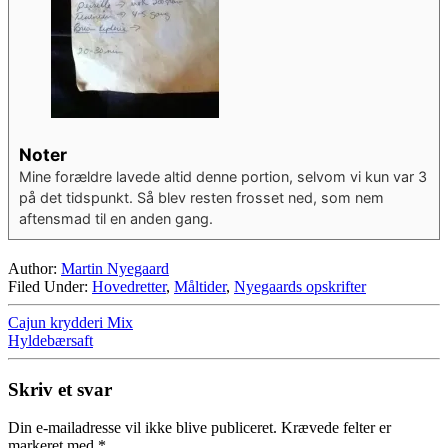
Noter
Mine forældre lavede altid denne portion, selvom vi kun var 3
på det tidspunkt. Så blev resten frosset ned, som nem
aftensmad til en anden gang.
Author:
Martin Nyegaard
Filed Under:
Hovedretter
,
Måltider
,
Nyegaards opskrifter
Cajun krydderi Mix
Hyldebærsaft
Skriv et svar
Din e-mailadresse vil ikke blive publiceret.
Krævede felter er
markeret med
*