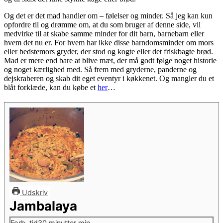
Og det er det mad handler om – følelser og minder. Så jeg kan kun
opfordre til og drømme om, at du som bruger af denne side, vil
medvirke til at skabe samme minder for dit barn, barnebarn eller
hvem det nu er. For hvem har ikke disse barndomsminder om mors
eller bedstemors gryder, der stod og kogte eller det friskbagte brød.
Mad er mere end bare at blive mæt, der må godt følge noget historie
og noget kærlighed med. Så frem med gryderne, panderne og
dejskraberen og skab dit eget eventyr i køkkenet. Og mangler du et
blåt forklæde, kan du købe et
her
…
Udskriv
Jambalaya
Forb. tid
30
minutter
min