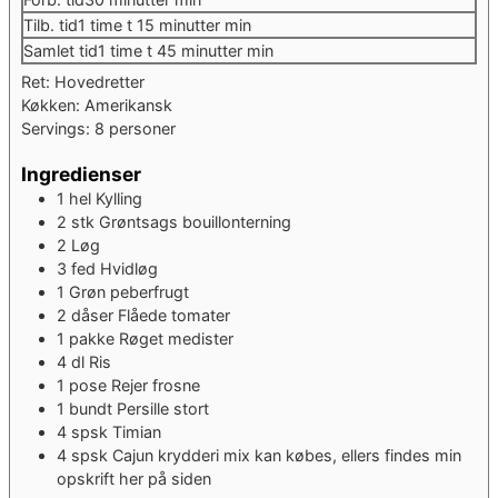
Tilb. tid
1
time
t
15
minutter
min
Samlet tid
1
time
t
45
minutter
min
Ret:
Hovedretter
Køkken:
Amerikansk
Servings:
8
personer
Ingredienser
1
hel
Kylling
2
stk
Grøntsags bouillonterning
2
Løg
3
fed
Hvidløg
1
Grøn peberfrugt
2
dåser
Flåede tomater
1
pakke
Røget medister
4
dl
Ris
1
pose
Rejer
frosne
1
bundt
Persille
stort
4
spsk
Timian
4
spsk
Cajun krydderi mix
kan købes, ellers findes min
opskrift her på siden