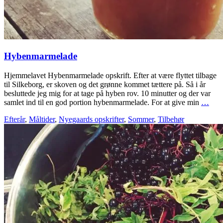
Hybenmarmelade
Hjemmelavet Hybenmarmelade opskrift. Efter at være flyttet tilbage
til Silkeborg, er skoven og det grønne kommet tættere på. Så i år
besluttede jeg mig for at tage på hyben rov. 10 minutter og der var
samlet ind til en god portion hybenmarmelade. For at give min
…
Efterår
,
Måltider
,
Nyegaards opskrifter
,
Sommer
,
Tilbehør