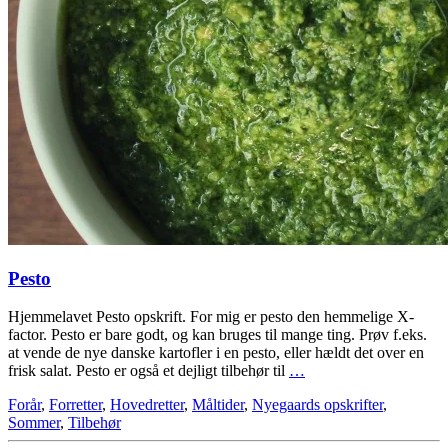
Pesto
Hjemmelavet Pesto opskrift. For mig er pesto den hemmelige X-
factor. Pesto er bare godt, og kan bruges til mange ting. Prøv f.eks.
at vende de nye danske kartofler i en pesto, eller hældt det over en
frisk salat. Pesto er også et dejligt tilbehør til
…
Forår
,
Forretter
,
Hovedretter
,
Måltider
,
Nyegaards opskrifter
,
Sommer
,
Tilbehør