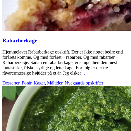
Rabarberkage
Hjemmelavet Rabarberkage opskrift. Der er ikke noget bedre end
forårets komme. Og med foråret – rabarber. Og med rabarber –
Rabarberkage. Sådan en rabarberkage, er simpelthen den mest
fantastiske, friske, syrlige og lette kage. For mig er der tre
råvarermæssige højtider på et år. Jeg elsker
…
Desserter
,
Forår
,
Kager
,
Måltider
,
Nyegaards opskrifter