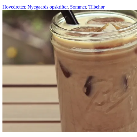
Hovedretter
,
Nyegaards opskrifter
,
Sommer
,
Tilbehør