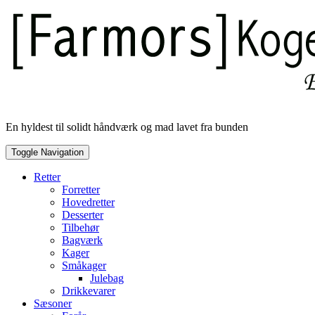
Skip
to
content
En hyldest til solidt håndværk og mad lavet fra bunden
Toggle Navigation
Retter
Forretter
Hovedretter
Desserter
Tilbehør
Bagværk
Kager
Småkager
Julebag
Drikkevarer
Sæsoner