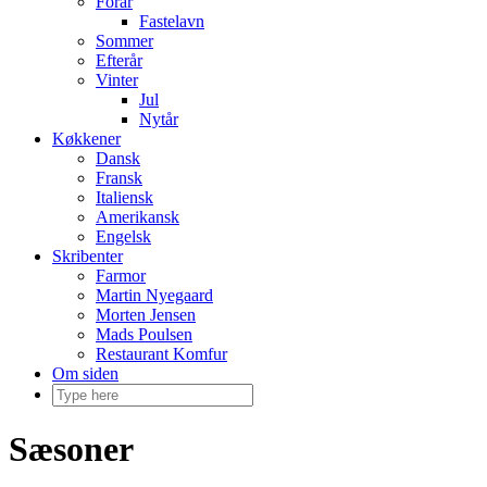
Forår
Fastelavn
Sommer
Efterår
Vinter
Jul
Nytår
Køkkener
Dansk
Fransk
Italiensk
Amerikansk
Engelsk
Skribenter
Farmor
Martin Nyegaard
Morten Jensen
Mads Poulsen
Restaurant Komfur
Om siden
Sæsoner