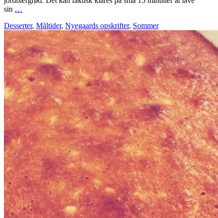
jordbærgrød. Det kan faktisk klares på små 15 minutter at lave
sin
…
Desserter
,
Måltider
,
Nyegaards opskrifter
,
Sommer