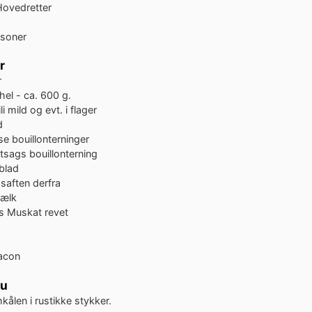
 Hovedretter
rsoner
r
r
hel - ca. 600 g.
li
mild og evt. i flager
d
e bouillonterninger
tsags bouillonterning
blad
saften derfra
ælk
s
Muskat
revet
acon
du
ålen i rustikke stykker.