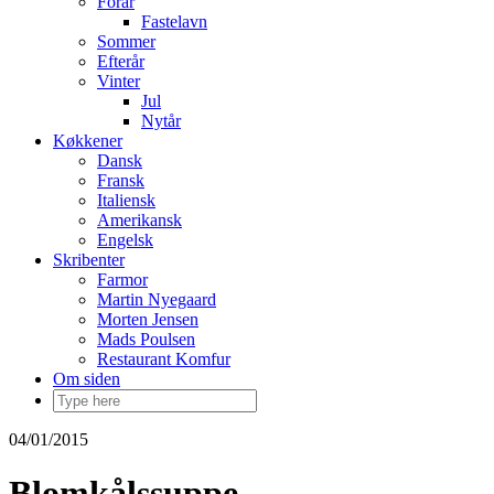
Forår
Fastelavn
Sommer
Efterår
Vinter
Jul
Nytår
Køkkener
Dansk
Fransk
Italiensk
Amerikansk
Engelsk
Skribenter
Farmor
Martin Nyegaard
Morten Jensen
Mads Poulsen
Restaurant Komfur
Om siden
04/01/2015
Blomkålssuppe