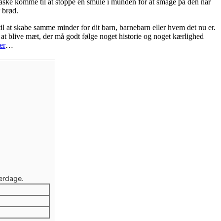
…måske komme til at stoppe en smule i munden for at smage på den når
r brød.
l at skabe samme minder for dit barn, barnebarn eller hvem det nu er.
at blive mæt, der må godt følge noget historie og noget kærlighed
er
…
erdage.