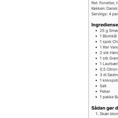
Ret:
Forretter,
Køkken:
Dansk
Servings:
4
pe
Ingrediense
25
g
Smø
1
Blomkål
1
spsk
Chi
1
liter
Van
2
stk
Høns
1
stk
Grøn
1
Laurbær
0,5
Citron
3
dl
Sødm
1
knivspid
Salt
Peber
1
pakke
B
Sådan gør 
Skær blomk