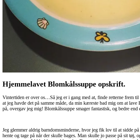
Hjemmelavet Blomkålssuppe opskrift.
Vintertiden er over os…Så jeg er i gang med at, finde retterne frem ti
at jeg havde det på samme måde, da min kæreste bad mig om at lave B
på, overgav jeg mig! Blomkålssuppe smager fantastisk, og bedre end 
Jeg glemmer aldrig barndomsminderne, hvor jeg fik lov til at sidde på
hente og tage på når der skulle bages. Man skulle jo passe på sit tøj,