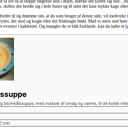
at få lov til at stoppe fingerne ned i dejen, mærke det klistre sig fast
duften der bredte sig i hele huset og til sidst det lune stykke kage elle
ordre til og drømme om, at du som bruger af denne side, vil medvirke ti
er, der stod og kogte eller det friskbagte brød. Mad er mere end bare 
t eventyr i køkkenet. Og mangler du et blåt forklæde, kan du købe et
h
lssuppe
ig blomkålssuppe, med masser af smag og varme, til de kolde vint
tter
tter
e
minutter
0
min