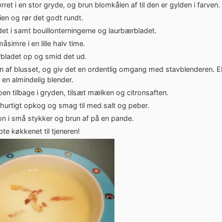
ret i en stor gryde, og brun blomkålen af til den er gylden i farven.
lien og rør det godt rundt.
t i samt bouillonterningerne og laurbærbladet.
åsimre i en lille halv time.
rbladet op og smid det ud.
 af blusset, og giv det en ordentlig omgang med stavblenderen. El
i en almindelig blender.
n tilbage i gryden, tilsæt mælken og citronsaften.
 hurtigt opkog og smag til med salt og peber.
n i små stykker og brun af på en pande.
bte køkkenet til tjeneren!