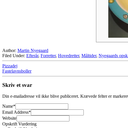
Author:
Martin Nyegaard
Filed Under:
Efterår
,
Forretter
,
Hovedretter
,
Måltider
,
Nyegaards opskr
Pizzadej
Fastelavnsboller
Skriv et svar
Din e-mailadresse vil ikke blive publiceret.
Krævede felter er marker
Name
*
Email Address
*
Website
Opskrift Vurdering