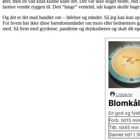
ører, men en våd klud kunne klare det. Der var ikke noget bedre, end 
farmor vendte ryggen til. Den “lange” ventetid, når kagen skulle bages, 
Og det er det mad handler om – følelser og minder. Så jeg kan kun opf
For hvem har ikke disse barndomsminder om mors eller bedstemors gryd
med. Så frem med gryderne, panderne og dejskraberen og skab dit ege
Udskriv
Blomkå
En god og fyld
minu
Forb. tid
15
min
minu
Tilb. tid
45
min
tim
Samlet tid
1
t
3