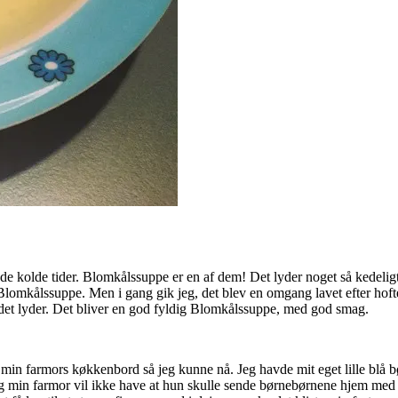
l de kolde tider. Blomkålssuppe er en af dem! Det lyder noget så kedelig
lomkålssuppe. Men i gang gik jeg, det blev en omgang lavet efter hof
det lyder. Det bliver en god fyldig Blomkålssuppe, med god smag.
 min farmors køkkenbord så jeg kunne nå. Jeg havde mit eget lille blå b
 og min farmor vil ikke have at hun skulle sende børnebørnene hjem med b