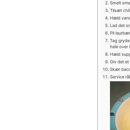
Smelt smør
Tilsæt chi
Hæld vande
Lad det sm
Pil laurbæ
Tag gryden
hele over 
Hæld suppe
Giv det et
Skær baco
Service rå