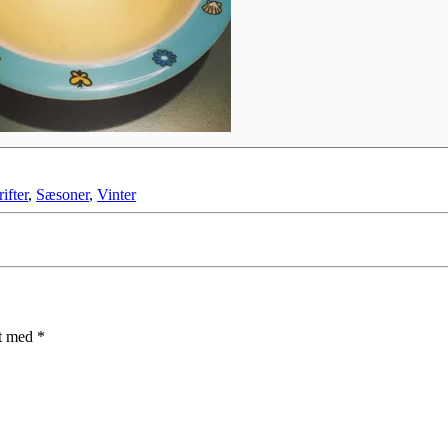
ifter
,
Sæsoner
,
Vinter
et med
*