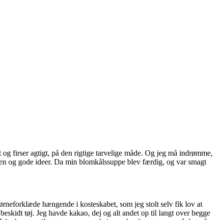
t og firser agtigt, på den rigtige tarvelige måde. Og jeg må indrømme,
ten og gode ideer. Da min blomkålssuppe blev færdig, og var smagt
ørneforklæde hængende i kosteskabet, som jeg stolt selv fik lov at
eskidt tøj. Jeg havde kakao, dej og alt andet op til langt over begge