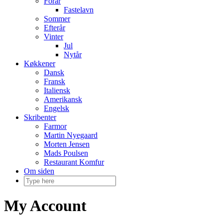
Forår
Fastelavn
Sommer
Efterår
Vinter
Jul
Nytår
Køkkener
Dansk
Fransk
Italiensk
Amerikansk
Engelsk
Skribenter
Farmor
Martin Nyegaard
Morten Jensen
Mads Poulsen
Restaurant Komfur
Om siden
My Account