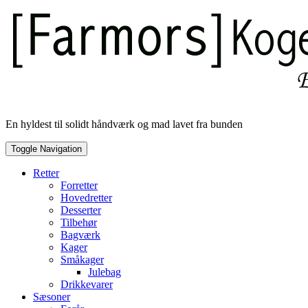
Skip
to
content
En hyldest til solidt håndværk og mad lavet fra bunden
Toggle Navigation
Retter
Forretter
Hovedretter
Desserter
Tilbehør
Bagværk
Kager
Småkager
Julebag
Drikkevarer
Sæsoner