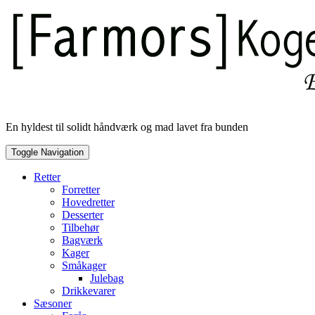
Skip
to
content
En hyldest til solidt håndværk og mad lavet fra bunden
Toggle Navigation
Retter
Forretter
Hovedretter
Desserter
Tilbehør
Bagværk
Kager
Småkager
Julebag
Drikkevarer
Sæsoner