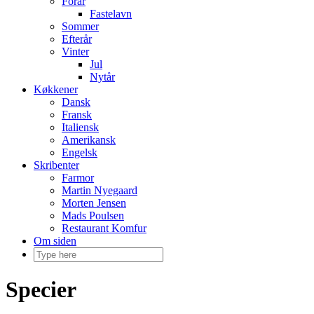
Forår
Fastelavn
Sommer
Efterår
Vinter
Jul
Nytår
Køkkener
Dansk
Fransk
Italiensk
Amerikansk
Engelsk
Skribenter
Farmor
Martin Nyegaard
Morten Jensen
Mads Poulsen
Restaurant Komfur
Om siden
Specier