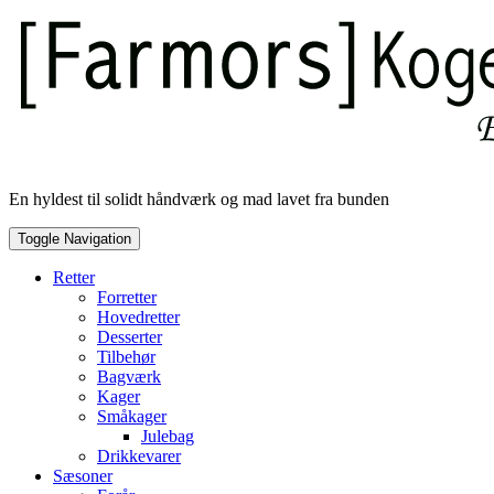
Skip
to
content
En hyldest til solidt håndværk og mad lavet fra bunden
Toggle Navigation
Retter
Forretter
Hovedretter
Desserter
Tilbehør
Bagværk
Kager
Småkager
Julebag
Drikkevarer
Sæsoner