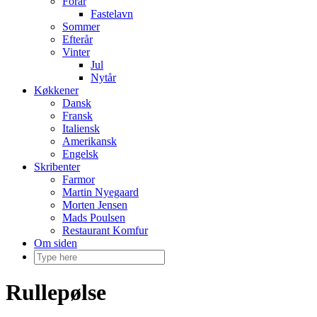
Forår
Fastelavn
Sommer
Efterår
Vinter
Jul
Nytår
Køkkener
Dansk
Fransk
Italiensk
Amerikansk
Engelsk
Skribenter
Farmor
Martin Nyegaard
Morten Jensen
Mads Poulsen
Restaurant Komfur
Om siden
Rullepølse