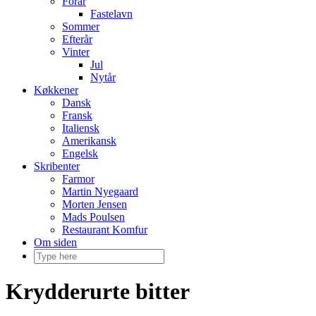
Forår
Fastelavn
Sommer
Efterår
Vinter
Jul
Nytår
Køkkener
Dansk
Fransk
Italiensk
Amerikansk
Engelsk
Skribenter
Farmor
Martin Nyegaard
Morten Jensen
Mads Poulsen
Restaurant Komfur
Om siden
Krydderurte bitter