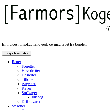
Skip
to
content
En hyldest til solidt håndværk og mad lavet fra bunden
Toggle Navigation
Retter
Forretter
Hovedretter
Desserter
Tilbehør
Bagværk
Kager
Småkager
Julebag
Drikkevarer
Sæsoner