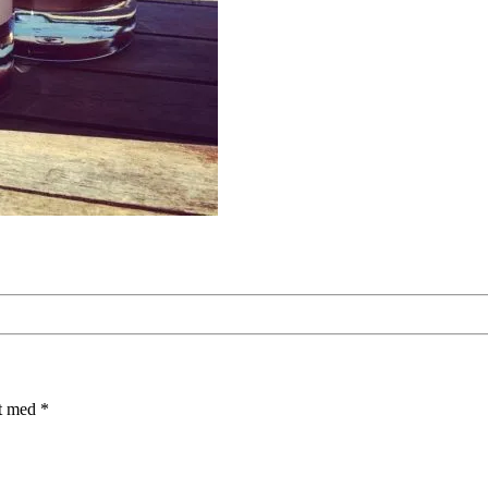
et med
*