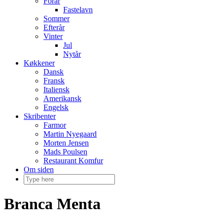
Forår
Fastelavn
Sommer
Efterår
Vinter
Jul
Nytår
Køkkener
Dansk
Fransk
Italiensk
Amerikansk
Engelsk
Skribenter
Farmor
Martin Nyegaard
Morten Jensen
Mads Poulsen
Restaurant Komfur
Om siden
Branca Menta