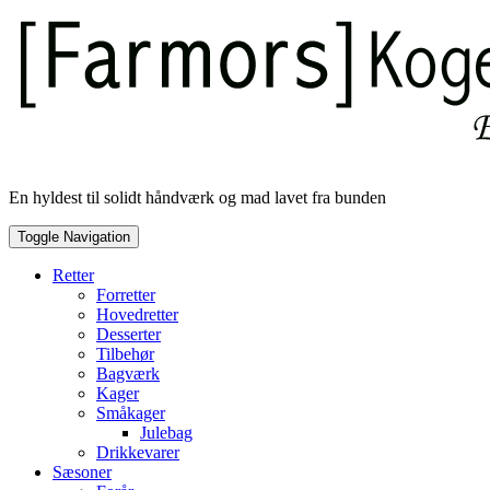
Skip
to
content
En hyldest til solidt håndværk og mad lavet fra bunden
Toggle Navigation
Retter
Forretter
Hovedretter
Desserter
Tilbehør
Bagværk
Kager
Småkager
Julebag
Drikkevarer
Sæsoner