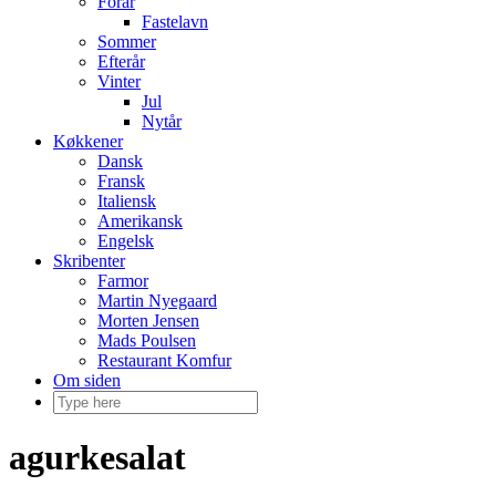
Forår
Fastelavn
Sommer
Efterår
Vinter
Jul
Nytår
Køkkener
Dansk
Fransk
Italiensk
Amerikansk
Engelsk
Skribenter
Farmor
Martin Nyegaard
Morten Jensen
Mads Poulsen
Restaurant Komfur
Om siden
agurkesalat