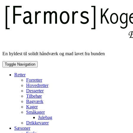
Skip
to
content
En hyldest til solidt håndværk og mad lavet fra bunden
Toggle Navigation
Retter
Forretter
Hovedretter
Desserter
Tilbehør
Bagværk
Kager
Småkager
Julebag
Drikkevarer
Sæsoner