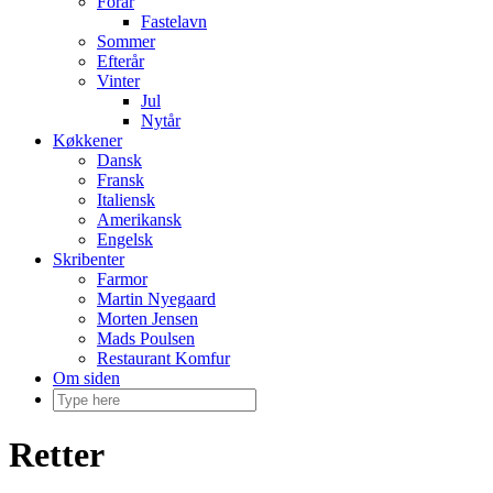
Forår
Fastelavn
Sommer
Efterår
Vinter
Jul
Nytår
Køkkener
Dansk
Fransk
Italiensk
Amerikansk
Engelsk
Skribenter
Farmor
Martin Nyegaard
Morten Jensen
Mads Poulsen
Restaurant Komfur
Om siden
Retter