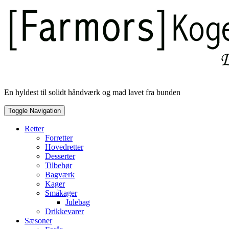
Skip
to
content
En hyldest til solidt håndværk og mad lavet fra bunden
Toggle Navigation
Retter
Forretter
Hovedretter
Desserter
Tilbehør
Bagværk
Kager
Småkager
Julebag
Drikkevarer
Sæsoner