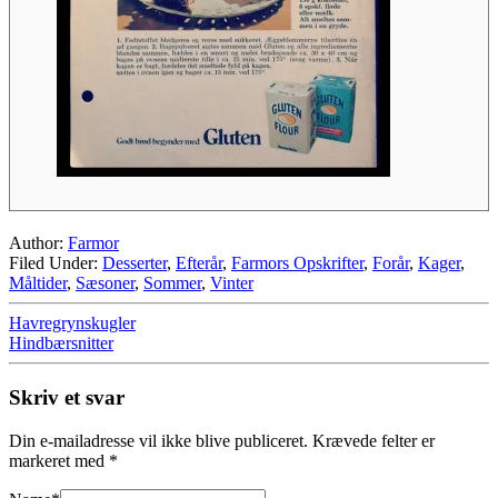
Author:
Farmor
Filed Under:
Desserter
,
Efterår
,
Farmors Opskrifter
,
Forår
,
Kager
,
Måltider
,
Sæsoner
,
Sommer
,
Vinter
Havregrynskugler
Hindbærsnitter
Skriv et svar
Din e-mailadresse vil ikke blive publiceret.
Krævede felter er
markeret med
*