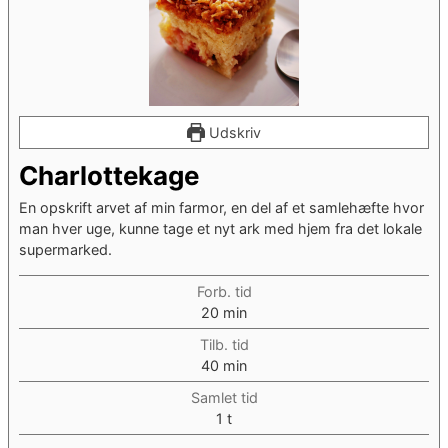
Udskriv
Charlottekage
En opskrift arvet af min farmor, en del af et samlehæfte hvor
man hver uge, kunne tage et nyt ark med hjem fra det lokale
supermarked.
Forb. tid
minutter
20
min
Tilb. tid
minutter
40
min
Samlet tid
time
1
t