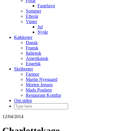
Forår
Fastelavn
Sommer
Efterår
Vinter
Jul
Nytår
Køkkener
Dansk
Fransk
Italiensk
Amerikansk
Engelsk
Skribenter
Farmor
Martin Nyegaard
Morten Jensen
Mads Poulsen
Restaurant Komfur
Om siden
12/04/2014
Charlottekage