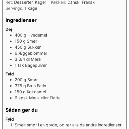
Ret:
Desserter, Kager
Køkken:
Dansk, Fransk
Servings:
1
kage
Ingredienser
Dej
400
g
Hvedemel
150
g
Smør
450
g
Sukker
6
Æggeblommer
3 3/4
dl
Mælk
1
tsk
Bagepulver
Fyld
200
g
Smør
375
g
Brun Farin
150
g
Kokosmel
6
spsk
Mælk
eller Fløde
Sådan gør du
Fyld
Smelt smør i en gryde, og rør alle de andre ingredienser