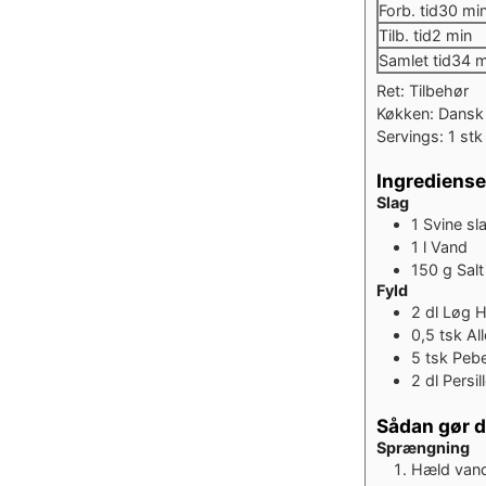
min
Forb. tid
30
mi
minutt
Tilb. tid
2
min
mi
Samlet tid
34
m
Ret:
Tilbehør
Køkken:
Dansk
Servings:
1
stk
Ingrediense
Slag
1
Svine sl
1
l
Vand
150
g
Salt
Fyld
2
dl
Løg
H
0,5
tsk
Al
5
tsk
Peb
2
dl
Persil
Sådan gør 
Sprængning
Hæld vand 