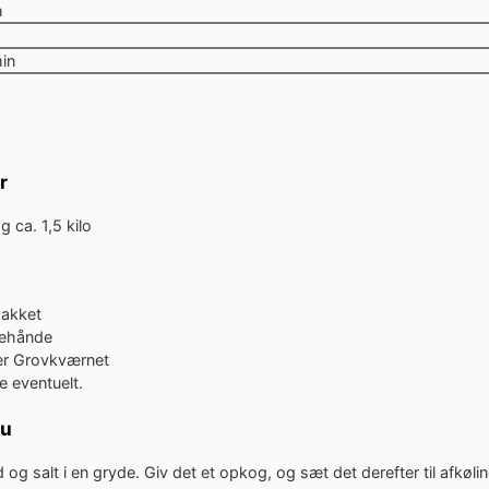
utter
n
er
nutter
in
r
ag
ca. 1,5 kilo
akket
lehånde
er
Grovkværnet
le
eventuelt.
du
og salt i en gryde. Giv det et opkog, og sæt det derefter til afkølin