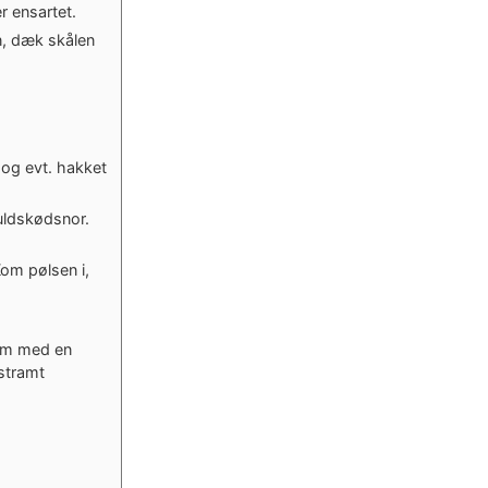
er ensartet.
en, dæk skålen
 og evt. hakket
uldskødsnor.
Kom pølsen i,
orm med en
stramt