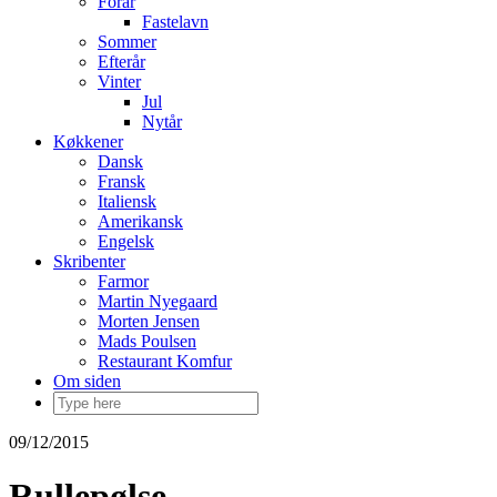
Forår
Fastelavn
Sommer
Efterår
Vinter
Jul
Nytår
Køkkener
Dansk
Fransk
Italiensk
Amerikansk
Engelsk
Skribenter
Farmor
Martin Nyegaard
Morten Jensen
Mads Poulsen
Restaurant Komfur
Om siden
09/12/2015
Rullepølse