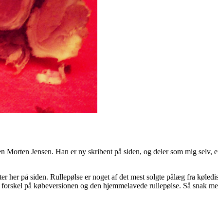
ven Morten Jensen. Han er ny skribent på siden, og deler som mig selv, 
fter her på siden. Rullepølse er noget af det mest solgte pålæg fra køle
or forskel på købeversionen og den hjemmelavede rullepølse. Så snak med d