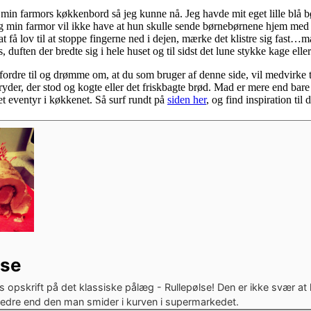
 min farmors køkkenbord så jeg kunne nå. Jeg havde mit eget lille blå b
 og min farmor vil ikke have at hun skulle sende børnebørnene hjem med b
at få lov til at stoppe fingerne ned i dejen, mærke det klistre sig fast
duften der bredte sig i hele huset og til sidst det lune stykke kage elle
ordre til og drømme om, at du som bruger af denne side, vil medvirke ti
er, der stod og kogte eller det friskbagte brød. Mad er mere end bare 
t eventyr i køkkenet. Så surf rundt på
siden her
, og find inspiration til
lse
 opskrift på det klassiske pålæg - Rullepølse! Den er ikke svær at 
edre end den man smider i kurven i supermarkedet.