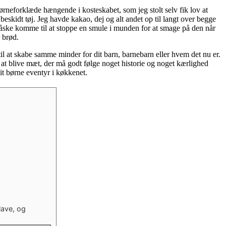
ørneforklæde hængende i kosteskabet, som jeg stolt selv fik lov at
eskidt tøj. Jeg havde kakao, dej og alt andet op til langt over begge
…måske komme til at stoppe en smule i munden for at smage på den når
r brød.
l at skabe samme minder for dit barn, barnebarn eller hvem det nu er.
at blive mæt, der må godt følge noget historie og noget kærlighed
 dit børne eventyr i køkkenet.
lave, og