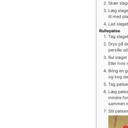
Skær slage
Læg slaget
til med pla
Lad slage
Rullepølse
Tag slaget
Drys på d
persille ud
Rul slage
Eller hvi
Bring en g
og kog den
Tag pølsen
Læg pølsen
mindre for
sammen m
Stil pølse