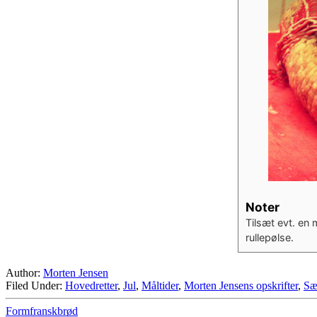
Noter
Tilsæt evt. en 
rullepølse.
Author:
Morten Jensen
Filed Under:
Hovedretter
,
Jul
,
Måltider
,
Morten Jensens opskrifter
,
Sæ
Formfranskbrød