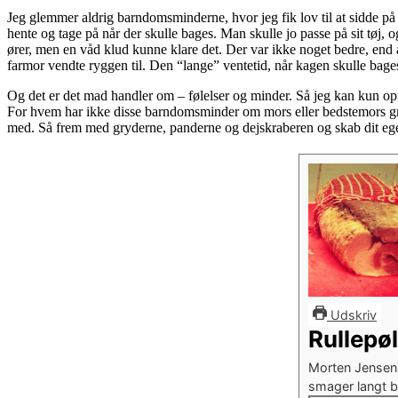
Jeg glemmer aldrig barndomsminderne, hvor jeg fik lov til at sidde på
hente og tage på når der skulle bages. Man skulle jo passe på sit tøj,
ører, men en våd klud kunne klare det. Der var ikke noget bedre, end 
farmor vendte ryggen til. Den “lange” ventetid, når kagen skulle bages, 
Og det er det mad handler om – følelser og minder. Så jeg kan kun opf
For hvem har ikke disse barndomsminder om mors eller bedstemors gryd
med. Så frem med gryderne, panderne og dejskraberen og skab dit ege
Udskriv
Rullepø
Morten Jensens
smager langt b