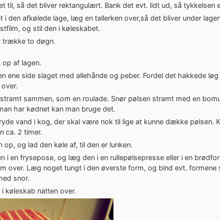
t til, så det bliver rektangulært. Bank det evt. lidt ud, så tykkelsen 
 i den afkølede lage, læg en tallerken over,så det bliver under lag
stfilm, og stil den i køleskabet.
t trække to døgn.
 op af lagen.
en ene side slaget med allehånde og peber. Fordel det hakkede løg
 over.
t stramt sammen, som en roulade. Snør pølsen stramt med en bom
s man har kødnet kan man bruge det.
ryde vand i kog, der skal være nok til lige at kunne dække pølsen. 
 ca. 2 timer.
 op, og lad den køle af, til den er lunken.
 i en frysepose, og læg den i en rullepølsepresse eller i en brødf
m over. Læg noget tungt i den øverste form, og bind evt. formene 
ed snor.
n i køleskab natten over.