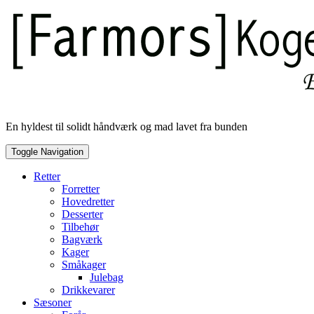
Skip
to
content
En hyldest til solidt håndværk og mad lavet fra bunden
Toggle Navigation
Retter
Forretter
Hovedretter
Desserter
Tilbehør
Bagværk
Kager
Småkager
Julebag
Drikkevarer
Sæsoner