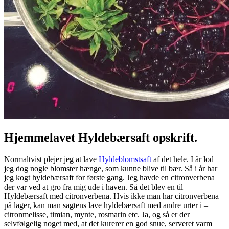
Hjemmelavet Hyldebærsaft opskrift.
Normaltvist plejer jeg at lave
Hyldeblomstsaft
af det hele. I år lod
jeg dog nogle blomster hænge, som kunne blive til bær. Så i år har
jeg kogt hyldebærsaft for første gang. Jeg havde en citronverbena
der var ved at gro fra mig ude i haven. Så det blev en til
Hyldebærsaft med citronverbena. Hvis ikke man har citronverbena
på lager, kan man sagtens lave hyldebærsaft med andre urter i –
citronmelisse, timian, mynte, rosmarin etc. Ja, og så er der
selvfølgelig noget med, at det kurerer en god snue, serveret varm