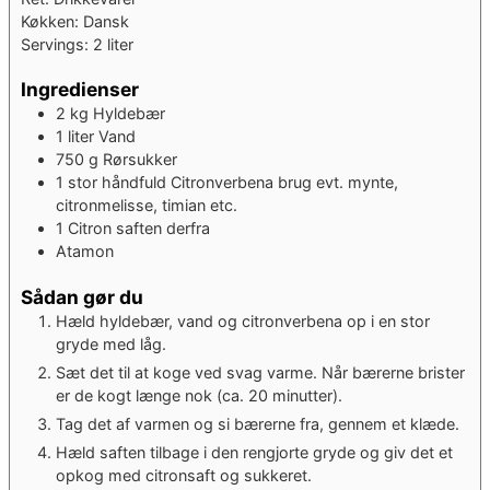
Køkken:
Dansk
Servings:
2
liter
Ingredienser
2
kg
Hyldebær
1
liter
Vand
750
g
Rørsukker
1
stor håndfuld
Citronverbena
brug evt. mynte,
citronmelisse, timian etc.
1
Citron
saften derfra
Atamon
Sådan gør du
Hæld hyldebær, vand og citronverbena op i en stor
gryde med låg.
Sæt det til at koge ved svag varme. Når bærerne brister
er de kogt længe nok (ca. 20 minutter).
Tag det af varmen og si bærerne fra, gennem et klæde.
Hæld saften tilbage i den rengjorte gryde og giv det et
opkog med citronsaft og sukkeret.