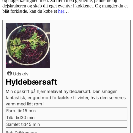
og noget kærlighed med. Så frem med gryderne, panderne og
dejskraberen og skab dit eget eventyr i køkkenet. Og mangler du et
blåt forklæde, kan du købe et
her
…
Udskriv
Hyldebærsaft
Min opskrift på hjemmelavet hyldebærsaft. Den smager
fantastisk, er god mod forkølelse til vinter, hvis den serveres
varm med lidt rom i
minutter
Forb. tid
15
min
minutter
Tilb. tid
30
min
minutter
Samlet tid
45
min
Ret:
Drikkevarer