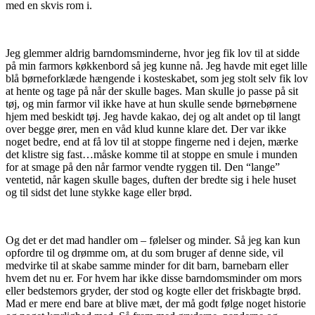
med en skvis rom i.
Jeg glemmer aldrig barndomsminderne, hvor jeg fik lov til at sidde
på min farmors køkkenbord så jeg kunne nå. Jeg havde mit eget lille
blå børneforklæde hængende i kosteskabet, som jeg stolt selv fik lov
at hente og tage på når der skulle bages. Man skulle jo passe på sit
tøj, og min farmor vil ikke have at hun skulle sende børnebørnene
hjem med beskidt tøj. Jeg havde kakao, dej og alt andet op til langt
over begge ører, men en våd klud kunne klare det. Der var ikke
noget bedre, end at få lov til at stoppe fingerne ned i dejen, mærke
det klistre sig fast…måske komme til at stoppe en smule i munden
for at smage på den når farmor vendte ryggen til. Den “lange”
ventetid, når kagen skulle bages, duften der bredte sig i hele huset
og til sidst det lune stykke kage eller brød.
Og det er det mad handler om – følelser og minder. Så jeg kan kun
opfordre til og drømme om, at du som bruger af denne side, vil
medvirke til at skabe samme minder for dit barn, barnebarn eller
hvem det nu er. For hvem har ikke disse barndomsminder om mors
eller bedstemors gryder, der stod og kogte eller det friskbagte brød.
Mad er mere end bare at blive mæt, der må godt følge noget historie