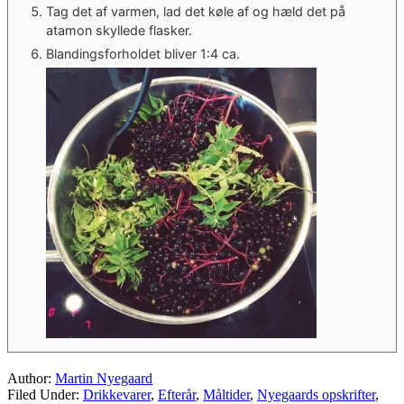
Tag det af varmen, lad det køle af og hæld det på
atamon skyllede flasker.
Blandingsforholdet bliver 1:4 ca.
Author:
Martin Nyegaard
Filed Under:
Drikkevarer
,
Efterår
,
Måltider
,
Nyegaards opskrifter
,