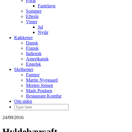
Forår
Fastelavn
Sommer
Efterår
Vinter
Jul
Nytår
Køkkener
Dansk
Fransk
Italiensk
Amerikansk
Engelsk
Skribenter
Farmor
Martin Nyegaard
Morten Jensen
Mads Poulsen
Restaurant Komfur
Om siden
24/09/2016
Hyldebærsaft