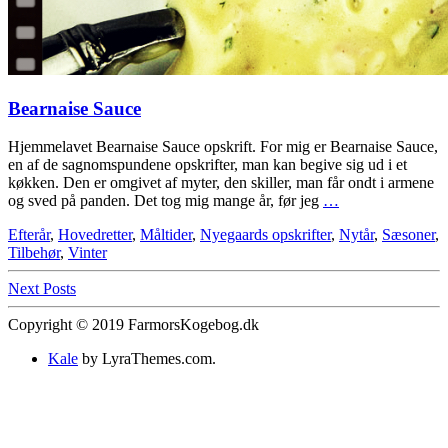
Bearnaise Sauce
Hjemmelavet Bearnaise Sauce opskrift. For mig er Bearnaise Sauce,
en af de sagnomspundene opskrifter, man kan begive sig ud i et
køkken. Den er omgivet af myter, den skiller, man får ondt i armene
og sved på panden. Det tog mig mange år, før jeg
…
Efterår
,
Hovedretter
,
Måltider
,
Nyegaards opskrifter
,
Nytår
,
Sæsoner
,
Tilbehør
,
Vinter
Next Posts
Copyright © 2019 FarmorsKogebog.dk
Kale
by LyraThemes.com.