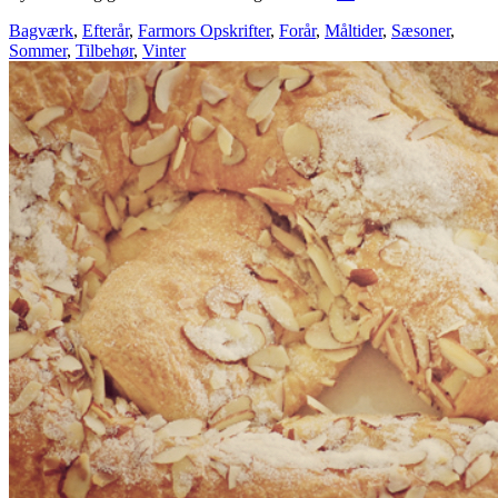
Bagværk
,
Efterår
,
Farmors Opskrifter
,
Forår
,
Måltider
,
Sæsoner
,
Sommer
,
Tilbehør
,
Vinter