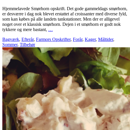
Hjemmelavede Smørhorn opskrift. Det gode gammeldags smørhorn,
er desværre i dag nok blevet erstattet af croissanter med diverse fyld,
som kan købes på alle landets tankstationer. Men der er alligevel
noget over et klassisk smørhorn. Dejen i et smørhorn er godt nok
tykkere og mere bastant,
…
Bagværk
,
Efterår
,
Farmors Opskrifter
,
Forår
,
Kager
,
Måltider
,
Sommer
,
Tilbehør