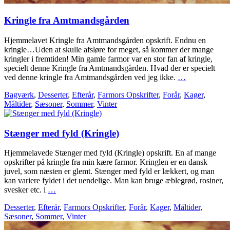
Kringle fra Amtmandsgården
Hjemmelavet Kringle fra Amtmandsgården opskrift. Endnu en
kringle…Uden at skulle afsløre for meget, så kommer der mange
kringler i fremtiden! Min gamle farmor var en stor fan af kringle,
specielt denne Kringle fra Amtmandsgården. Hvad der er specielt
ved denne kringle fra Amtmandsgården ved jeg ikke.
…
Bagværk
,
Desserter
,
Efterår
,
Farmors Opskrifter
,
Forår
,
Kager
,
Måltider
,
Sæsoner
,
Sommer
,
Vinter
Stænger med fyld (Kringle)
Hjemmelavede Stænger med fyld (Kringle) opskrift. En af mange
opskrifter på kringle fra min kære farmor. Kringlen er en dansk
juvel, som næsten er glemt. Stænger med fyld er lækkert, og man
kan variere fyldet i det uendelige. Man kan bruge æblegrød, rosiner,
svesker etc. i
…
Desserter
,
Efterår
,
Farmors Opskrifter
,
Forår
,
Kager
,
Måltider
,
Sæsoner
,
Sommer
,
Vinter