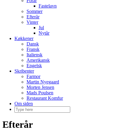
Forår
Fastelavn
Sommer
Efterår
Vinter
Jul
Nytår
Køkkener
Dansk
Fransk
Italiensk
Amerikansk
Engelsk
Skribenter
Farmor
Martin Nyegaard
Morten Jensen
Mads Poulsen
Restaurant Komfur
Om siden
Efterår