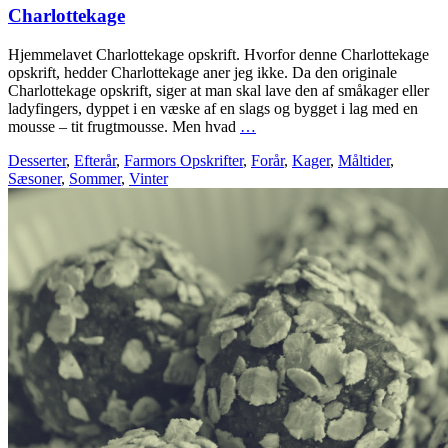
Charlottekage
Hjemmelavet Charlottekage opskrift. Hvorfor denne Charlottekage
opskrift, hedder Charlottekage aner jeg ikke. Da den originale
Charlottekage opskrift, siger at man skal lave den af småkager eller
ladyfingers, dyppet i en væske af en slags og bygget i lag med en
mousse – tit frugtmousse. Men hvad
…
Desserter
,
Efterår
,
Farmors Opskrifter
,
Forår
,
Kager
,
Måltider
,
Sæsoner
,
Sommer
,
Vinter