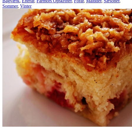
Bagværk
,
Efterår
,
Farmors Opskrifter
,
Forår
,
Måltider
,
Sæsoner
,
Sommer
,
Vinter