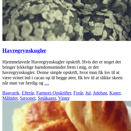
Havregrynskugler
Hjemmelavede Havregrynskugler opskrift. Hvis der er noget der
bringer lykkelige barndomsminder frem i mig, er det
havregrynskugler. Denne simple opskrift, hvor man fik lov til at
være svinet ind i cacao op til begge ører, fik lov til at slikke skeen
når man var færdig og
…
Bagværk
,
Efterår
,
Farmors Opskrifter
,
Forår
,
Jul
,
Julebag
,
Kager
,
Måltider
,
Sæsoner
,
Småkager
,
Vinter