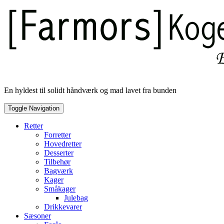
Skip
to
content
En hyldest til solidt håndværk og mad lavet fra bunden
Toggle Navigation
Retter
Forretter
Hovedretter
Desserter
Tilbehør
Bagværk
Kager
Småkager
Julebag
Drikkevarer
Sæsoner