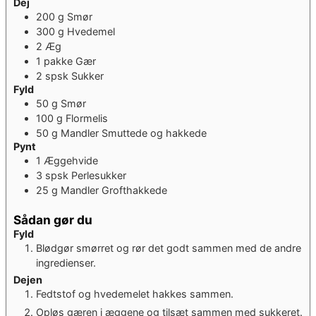
Dej
200
g
Smør
300
g
Hvedemel
2
Æg
1
pakke
Gær
2
spsk
Sukker
Fyld
50
g
Smør
100
g
Flormelis
50
g
Mandler
Smuttede og hakkede
Pynt
1
Æggehvide
3
spsk
Perlesukker
25
g
Mandler
Grofthakkede
Sådan gør du
Fyld
Blødgør smørret og rør det godt sammen med de andre
ingredienser.
Dejen
Fedtstof og hvedemelet hakkes sammen.
Opløs gæren i æggene og tilsæt sammen med sukkeret.