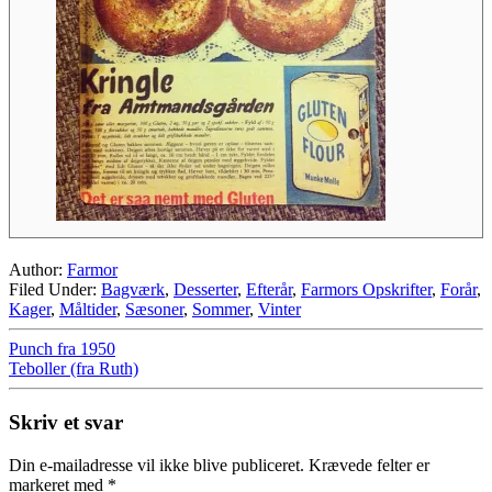
Author:
Farmor
Filed Under:
Bagværk
,
Desserter
,
Efterår
,
Farmors Opskrifter
,
Forår
,
Kager
,
Måltider
,
Sæsoner
,
Sommer
,
Vinter
Punch fra 1950
Teboller (fra Ruth)
Skriv et svar
Din e-mailadresse vil ikke blive publiceret.
Krævede felter er
markeret med
*