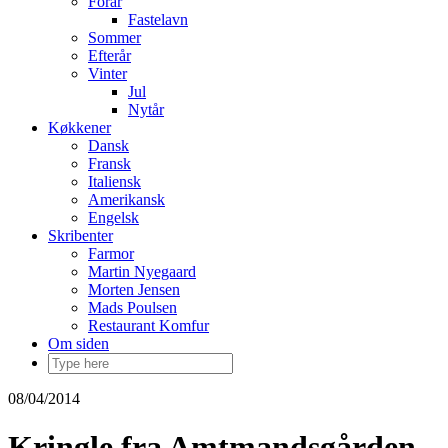
Forår
Fastelavn
Sommer
Efterår
Vinter
Jul
Nytår
Køkkener
Dansk
Fransk
Italiensk
Amerikansk
Engelsk
Skribenter
Farmor
Martin Nyegaard
Morten Jensen
Mads Poulsen
Restaurant Komfur
Om siden
08/04/2014
Kringle fra Amtmandsgården