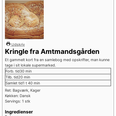
Udskriv
Kringle fra Amtmandsgården
Et gammelt kort fra en samlebog med opskrifter, man kunne
tage i sit lokale supermarked.
minutter
Forb. tid
30
min
minutter
Tilb. tid
20
min
time
minutter
Samlet tid
1
t
40
min
Ret:
Bagværk, Kager
Køkken:
Dansk
Servings:
1
stk
Ingredienser