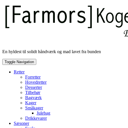
Skip
to
content
En hyldest til solidt håndværk og mad lavet fra bunden
Toggle Navigation
Retter
Forretter
Hovedretter
Desserter
Tilbehør
Bagværk
Kager
Småkager
Julebag
Drikkevarer
Sæsoner