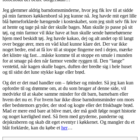
Jeg glemmer aldrig barndomsminderne, hvor jeg fik lov til at sidde
på min farmors køkkenbord så jeg kunne nå. Jeg havde mit eget lille
blå børneforklæde hængende i kosteskabet, som jeg stolt selv fik lov
at hente og tage på når der skulle bages. Man skulle jo passe på sit
tøj, og min farmor vil ikke have at hun skulle sende børnebørnene
hjem med beskidt tøj. Jeg havde kakao, dej og alt andet op til langt
over begge ører, men en våd klud kunne klare det. Der var ikke
noget bedre, end at få lov til at stoppe fingerne ned i dejen, mærke
det klistre sig fast…måske komme til at stoppe en smule i munden
for at smage på den når farmor vendte ryggen til. Den “lange”
ventetid, når kagen skulle bages, duften der bredte sig i hele huset
og til sidst det lune stykke kage eller brød.
Og det er det mad handler om – følelser og minder. Så jeg kan kun
opfordre til og drømme om, at du som bruger af denne side, vil
medvirke til at skabe samme minder for dit barn, barnebarn eller
hvem det nu er. For hvem har ikke disse barndomsminder om mors
eller bedstemors gryder, der stod og kogte eller det friskbagte brød.
Mad er mere end bare at blive mæt, der må godt følge noget historie
og noget kærlighed med. Så frem med gryderne, panderne og
dejskraberen og skab dit eget eventyr i køkkenet. Og mangler du et
blåt forklæde, kan du købe et
her
…