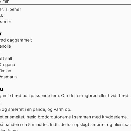
e
minutter
5
min
r, Tilbehør
sk
rsoner
r
rød
daggammelt
enolie
r
ft salt
Oregano
Timian
Rosmarin
du
amle brød ud i passende tern. Om det er rugbrød eller hvidt brød, s
.
n og smørret i en pande, og varm op.
et er smeltet, hæld brødcroutonerne i sammen med krydderierne.
å panden i ca 5 minutter. Indtil de har opslugt smørret og olien, sa
lden farve.