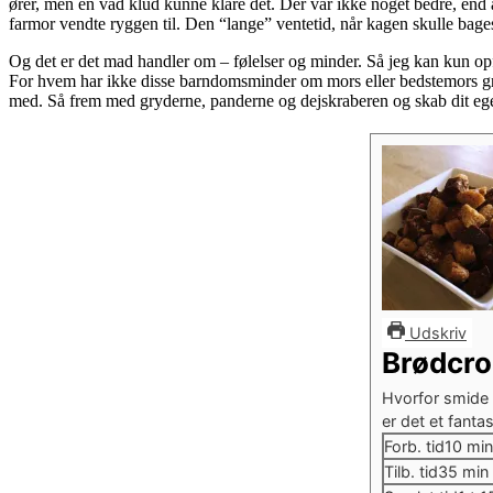
ører, men en våd klud kunne klare det. Der var ikke noget bedre, end 
farmor vendte ryggen til. Den “lange” ventetid, når kagen skulle bages, 
Og det er det mad handler om – følelser og minder. Så jeg kan kun opf
For hvem har ikke disse barndomsminder om mors eller bedstemors gryd
med. Så frem med gryderne, panderne og dejskraberen og skab dit ege
Udskriv
Brødcro
Hvorfor smide 
er det et fantas
minu
Forb. tid
10
min
minu
Tilb. tid
35
min