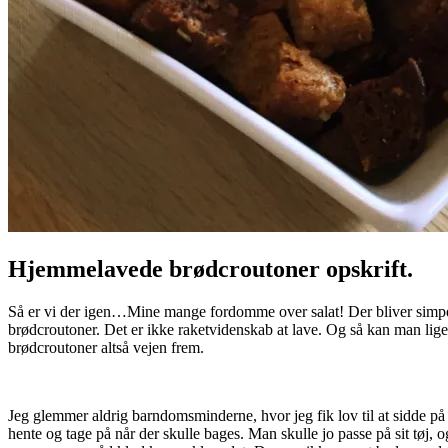
Hjemmelavede brødcroutoner opskrift.
Så er vi der igen…Mine mange fordomme over salat! Der bliver simpelthe
brødcroutoner. Det er ikke raketvidenskab at lave. Og så kan man ligeså
brødcroutoner altså vejen frem.
Jeg glemmer aldrig barndomsminderne, hvor jeg fik lov til at sidde på
hente og tage på når der skulle bages. Man skulle jo passe på sit tøj,