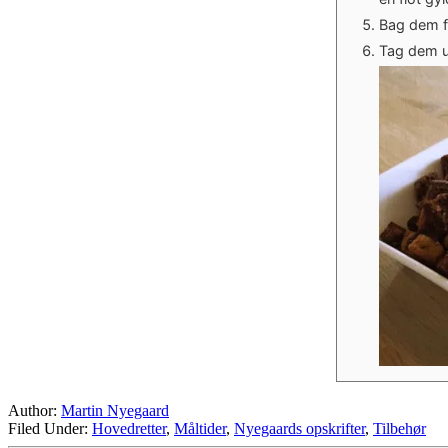
Bag dem f
Tag dem u
Author:
Martin Nyegaard
Filed Under:
Hovedretter
,
Måltider
,
Nyegaards opskrifter
,
Tilbehør