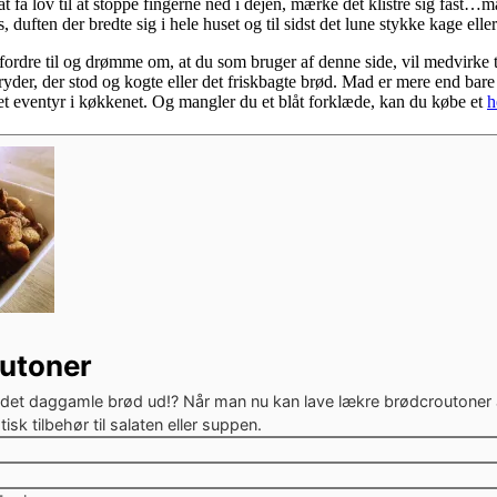
at få lov til at stoppe fingerne ned i dejen, mærke det klistre sig fast
duften der bredte sig i hele huset og til sidst det lune stykke kage elle
ordre til og drømme om, at du som bruger af denne side, vil medvirke ti
er, der stod og kogte eller det friskbagte brød. Mad er mere end bare 
t eventyr i køkkenet. Og mangler du et blåt forklæde, kan du købe et
h
utoner
det daggamle brød ud!? Når man nu kan lave lækre brødcroutoner 
tisk tilbehør til salaten eller suppen.
tter
tter