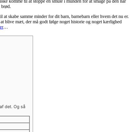
…måske komme til at stoppe en smule i munden for at smage på den når
r brød.
l at skabe samme minder for dit barn, barnebarn eller hvem det nu er.
at blive mæt, der må godt følge noget historie og noget kærlighed
er
…
af det. Og så