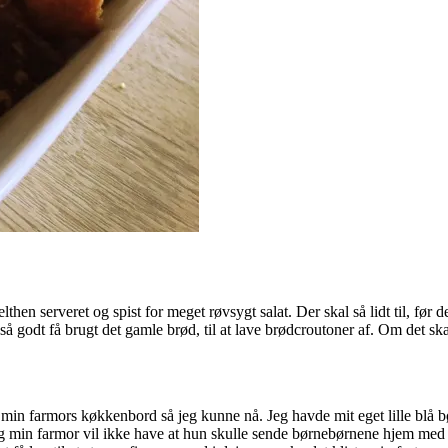
n serveret og spist for meget røvsygt salat. Der skal så lidt til, før d
 godt få brugt det gamle brød, til at lave brødcroutoner af. Om det skal
 min farmors køkkenbord så jeg kunne nå. Jeg havde mit eget lille blå b
 og min farmor vil ikke have at hun skulle sende børnebørnene hjem med b