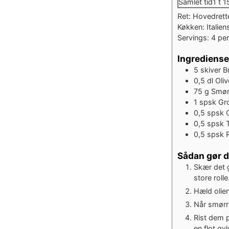
tim
Samlet tid
1
t
1
Ret:
Hovedrette
Køkken:
Italien
Servings:
4
pe
Ingrediense
5
skiver
B
0,5
dl
Oliv
75
g
Smø
1
spsk
Gro
0,5
spsk
0,5
spsk
0,5
spsk
Sådan gør 
Skær det g
store rolle
Hæld olie
Når smørr
Rist dem p
en flot gy