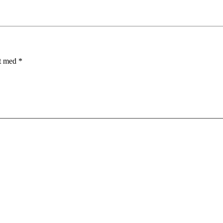
et med
*