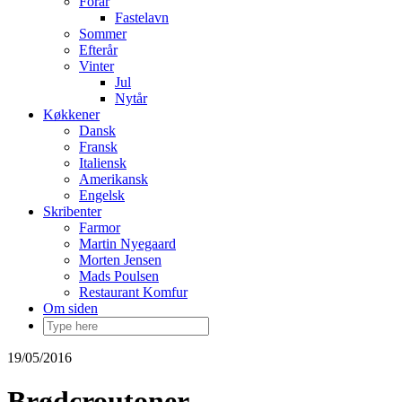
Forår
Fastelavn
Sommer
Efterår
Vinter
Jul
Nytår
Køkkener
Dansk
Fransk
Italiensk
Amerikansk
Engelsk
Skribenter
Farmor
Martin Nyegaard
Morten Jensen
Mads Poulsen
Restaurant Komfur
Om siden
19/05/2016
Brødcroutoner