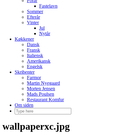
Forår
Fastelavn
Sommer
Efterår
Vinter
Jul
Nytår
Køkkener
Dansk
Fransk
Italiensk
Amerikansk
Engelsk
Skribenter
Farmor
Martin Nyegaard
Morten Jensen
Mads Poulsen
Restaurant Komfur
Om siden
wallpaperxc.jpg