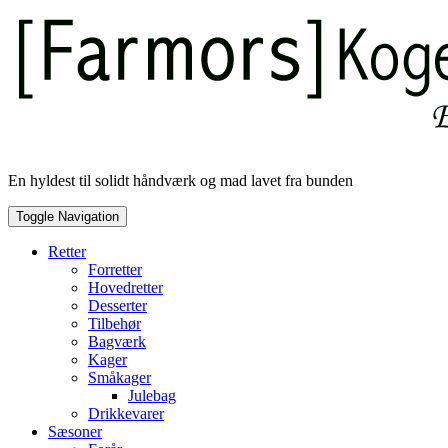
Skip
to
content
En hyldest til solidt håndværk og mad lavet fra bunden
Toggle Navigation
Retter
Forretter
Hovedretter
Desserter
Tilbehør
Bagværk
Kager
Småkager
Julebag
Drikkevarer
Sæsoner