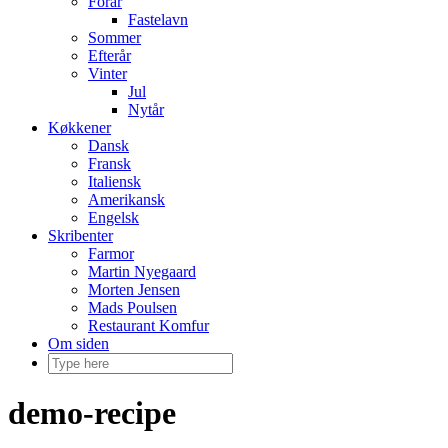
Forår
Fastelavn
Sommer
Efterår
Vinter
Jul
Nytår
Køkkener
Dansk
Fransk
Italiensk
Amerikansk
Engelsk
Skribenter
Farmor
Martin Nyegaard
Morten Jensen
Mads Poulsen
Restaurant Komfur
Om siden
demo-recipe