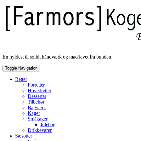
Skip
to
content
En hyldest til solidt håndværk og mad lavet fra bunden
Toggle Navigation
Retter
Forretter
Hovedretter
Desserter
Tilbehør
Bagværk
Kager
Småkager
Julebag
Drikkevarer
Sæsoner