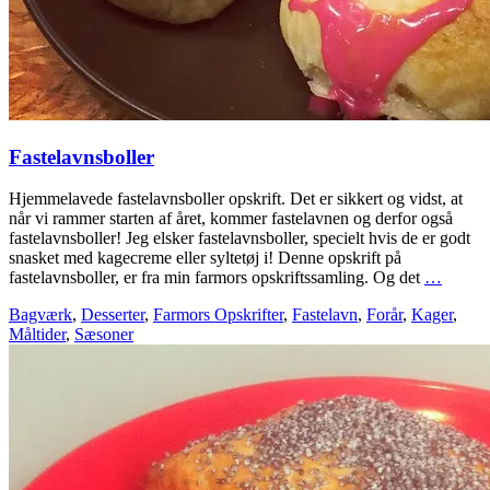
Fastelavnsboller
Hjemmelavede fastelavnsboller opskrift. Det er sikkert og vidst, at
når vi rammer starten af året, kommer fastelavnen og derfor også
fastelavnsboller! Jeg elsker fastelavnsboller, specielt hvis de er godt
snasket med kagecreme eller syltetøj i! Denne opskrift på
fastelavnsboller, er fra min farmors opskriftssamling. Og det
…
Bagværk
,
Desserter
,
Farmors Opskrifter
,
Fastelavn
,
Forår
,
Kager
,
Måltider
,
Sæsoner