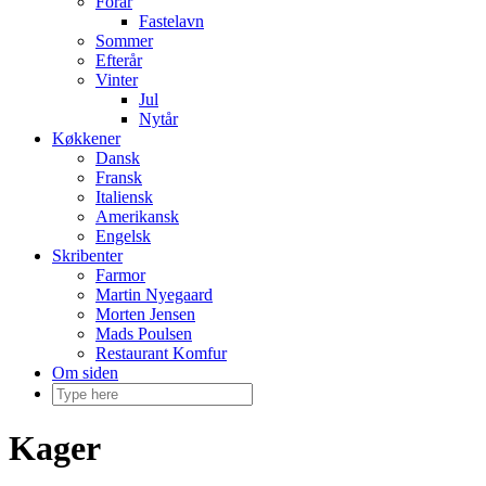
Forår
Fastelavn
Sommer
Efterår
Vinter
Jul
Nytår
Køkkener
Dansk
Fransk
Italiensk
Amerikansk
Engelsk
Skribenter
Farmor
Martin Nyegaard
Morten Jensen
Mads Poulsen
Restaurant Komfur
Om siden
Kager