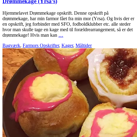
Drømmekage (Yrsa’s)
Hjemmelavet Drømmekage opskrift. Denne opskrift på
drømmekage, har min farmor fået fra min mor (Yrsa). Og hvis der er
en opskrift, jeg forbinder med SFO, fodboldklubber etc. alle steder
hvor man skulle tage en kage med til forældrearrangement, så er det
drømmekage! Hvis man kan
…
Bagværk
,
Farmors Opskrifter
,
Kager
,
Måltider