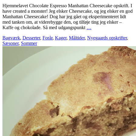
Hjemmelavet Chocolate Espresso Manhattan Cheesecake opskrift. I
have created a monster! Jeg elsker Cheesecake, og jeg elsker en god
Manhattan Cheesecake! Dog har jeg gået og eksperimenteret lidt
med tanken om, at viderebygge den, og tilføje ting jeg elsker –
Kaffe og chokolade. Så med udgangspunkt
…
Bagværk
,
Desserter
,
Forår
,
Kager
,
Måltider
,
Nyegaards opskrifter
,
Sæsoner
,
Sommer