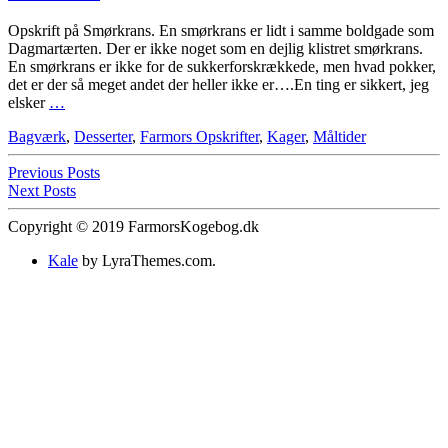
Opskrift på Smørkrans. En smørkrans er lidt i samme boldgade som
Dagmartærten. Der er ikke noget som en dejlig klistret smørkrans.
En smørkrans er ikke for de sukkerforskrækkede, men hvad pokker,
det er der så meget andet der heller ikke er….En ting er sikkert, jeg
elsker
…
Bagværk
,
Desserter
,
Farmors Opskrifter
,
Kager
,
Måltider
Previous Posts
Next Posts
Copyright © 2019 FarmorsKogebog.dk
Kale
by LyraThemes.com.