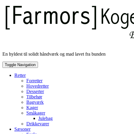
Skip
to
content
En hyldest til solidt håndværk og mad lavet fra bunden
Toggle Navigation
Retter
Forretter
Hovedretter
Desserter
Tilbehør
Bagværk
Kager
Småkager
Julebag
Drikkevarer
Sæsoner