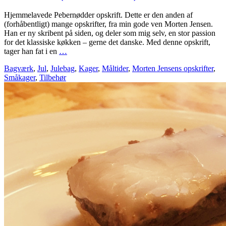
Hjemmelavede Pebernødder opskrift. Dette er den anden af
(forhåbentligt) mange opskrifter, fra min gode ven Morten Jensen.
Han er ny skribent på siden, og deler som mig selv, en stor passion
for det klassiske køkken – gerne det danske. Med denne opskrift,
tager han fat i en
…
Bagværk
,
Jul
,
Julebag
,
Kager
,
Måltider
,
Morten Jensens opskrifter
,
Småkager
,
Tilbehør