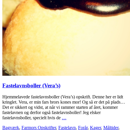
Fastelavnsboller (Vera’s)
Hjemmelavede fastelavnsboller (Vera’s) opskrift. Denne her er lidt
kringlet. Vera, er min fars brors kones mor! Og så er det på plads…
Det er sikkert og vidst, at når vi rammer starten af året, kommer
fastelavnen og derfor også fastelavnsboller! Jeg elsker
fastelavnsboller, specielt hvis de
…
Bagværk
,
Farmors Opskrifter
,
Fastelavn
,
Forår
,
Kager
,
Måltider
,