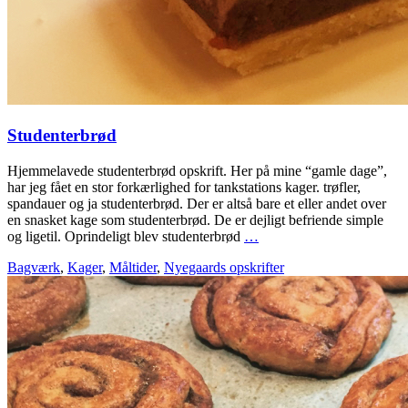
Studenterbrød
Hjemmelavede studenterbrød opskrift. Her på mine “gamle dage”,
har jeg fået en stor forkærlighed for tankstations kager. trøfler,
spandauer og ja studenterbrød. Der er altså bare et eller andet over
en snasket kage som studenterbrød. De er dejligt befriende simple
og ligetil. Oprindeligt blev studenterbrød
…
Bagværk
,
Kager
,
Måltider
,
Nyegaards opskrifter