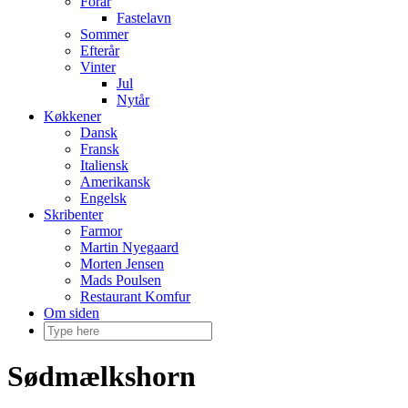
Forår
Fastelavn
Sommer
Efterår
Vinter
Jul
Nytår
Køkkener
Dansk
Fransk
Italiensk
Amerikansk
Engelsk
Skribenter
Farmor
Martin Nyegaard
Morten Jensen
Mads Poulsen
Restaurant Komfur
Om siden
Sødmælkshorn