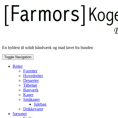
Skip
to
content
En hyldest til solidt håndværk og mad lavet fra bunden
Toggle Navigation
Retter
Forretter
Hovedretter
Desserter
Tilbehør
Bagværk
Kager
Småkager
Julebag
Drikkevarer
Sæsoner