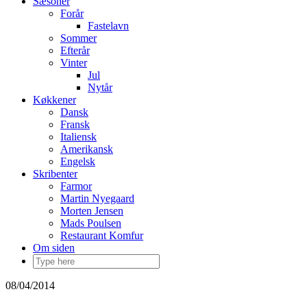
Sæsoner
Forår
Fastelavn
Sommer
Efterår
Vinter
Jul
Nytår
Køkkener
Dansk
Fransk
Italiensk
Amerikansk
Engelsk
Skribenter
Farmor
Martin Nyegaard
Morten Jensen
Mads Poulsen
Restaurant Komfur
Om siden
08/04/2014