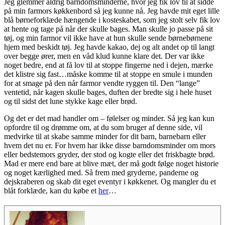
Jeg glemmer aldrig barndomsminderne, hvor jeg fik lov til at sidde
på min farmors køkkenbord så jeg kunne nå. Jeg havde mit eget lille
blå børneforklæde hængende i kosteskabet, som jeg stolt selv fik lov
at hente og tage på når der skulle bages. Man skulle jo passe på sit
tøj, og min farmor vil ikke have at hun skulle sende børnebørnene
hjem med beskidt tøj. Jeg havde kakao, dej og alt andet op til langt
over begge ører, men en våd klud kunne klare det. Der var ikke
noget bedre, end at få lov til at stoppe fingerne ned i dejen, mærke
det klistre sig fast…måske komme til at stoppe en smule i munden
for at smage på den når farmor vendte ryggen til. Den “lange”
ventetid, når kagen skulle bages, duften der bredte sig i hele huset
og til sidst det lune stykke kage eller brød.
Og det er det mad handler om – følelser og minder. Så jeg kan kun
opfordre til og drømme om, at du som bruger af denne side, vil
medvirke til at skabe samme minder for dit barn, barnebarn eller
hvem det nu er. For hvem har ikke disse barndomsminder om mors
eller bedstemors gryder, der stod og kogte eller det friskbagte brød.
Mad er mere end bare at blive mæt, der må godt følge noget historie
og noget kærlighed med. Så frem med gryderne, panderne og
dejskraberen og skab dit eget eventyr i køkkenet. Og mangler du et
blåt forklæde, kan du købe et
her
…