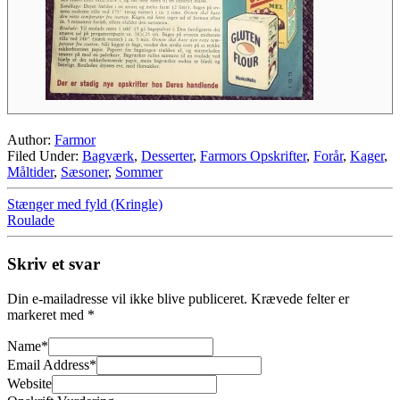
Author:
Farmor
Filed Under:
Bagværk
,
Desserter
,
Farmors Opskrifter
,
Forår
,
Kager
,
Måltider
,
Sæsoner
,
Sommer
Stænger med fyld (Kringle)
Roulade
Skriv et svar
Din e-mailadresse vil ikke blive publiceret.
Krævede felter er
markeret med
*
Name
*
Email Address
*
Website