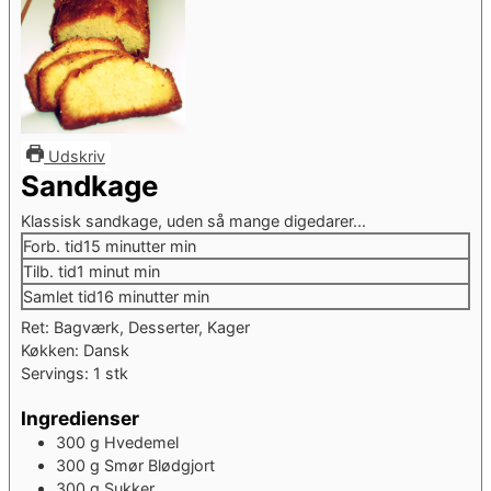
Udskriv
Sandkage
Klassisk sandkage, uden så mange digedarer...
Forb. tid
15
minutter
min
Tilb. tid
1
minut
min
Samlet tid
16
minutter
min
Ret:
Bagværk, Desserter, Kager
Køkken:
Dansk
Servings:
1
stk
Ingredienser
300
g
Hvedemel
300
g
Smør
Blødgjort
300
g
Sukker