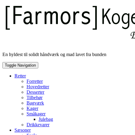
Skip
to
content
En hyldest til solidt håndværk og mad lavet fra bunden
Toggle Navigation
Retter
Forretter
Hovedretter
Desserter
Tilbehør
Bagværk
Kager
Småkager
Julebag
Drikkevarer
Sæsoner