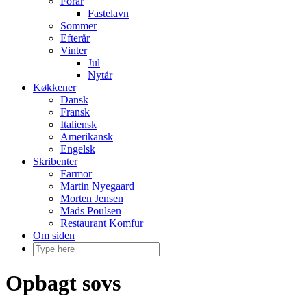
Forår
Fastelavn
Sommer
Efterår
Vinter
Jul
Nytår
Køkkener
Dansk
Fransk
Italiensk
Amerikansk
Engelsk
Skribenter
Farmor
Martin Nyegaard
Morten Jensen
Mads Poulsen
Restaurant Komfur
Om siden
Opbagt sovs