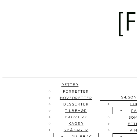
Skip
to
content
RETTER
FORRETTER
SÆSON
HOVEDRETTER
FO
DESSERTER
TILBEHØR
FA
BAGVÆRK
SO
KAGER
EFT
SMÅKAGER
VI
JULEBAG