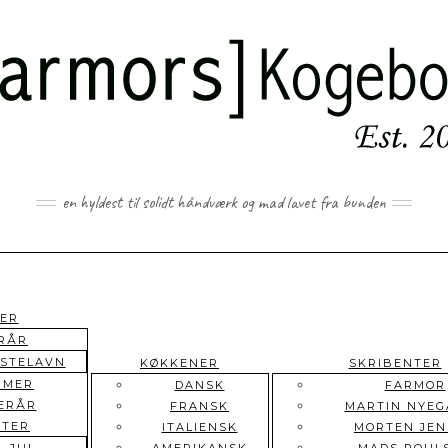
en hyldest til solidt håndværk og mad lavet fra bunden
ER
RÅR
STELAVN
KØKKENER
SKRIBENTER
MMER
DANSK
FARMOR
ERÅR
FRANSK
MARTIN NYEG
NTER
ITALIENSK
MORTEN JEN