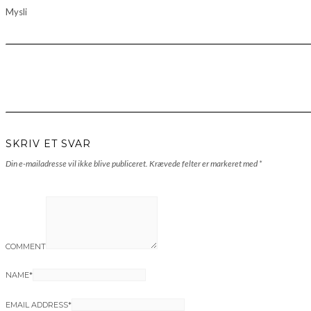
Mysli
SKRIV ET SVAR
Din e-mailadresse vil ikke blive publiceret.
Krævede felter er markeret med
*
COMMENT
NAME
*
EMAIL ADDRESS
*