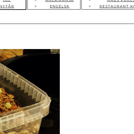
JUL
AMERIKANSK
MADS POUL
NYTÅR
ENGELSK
RESTAURANT 