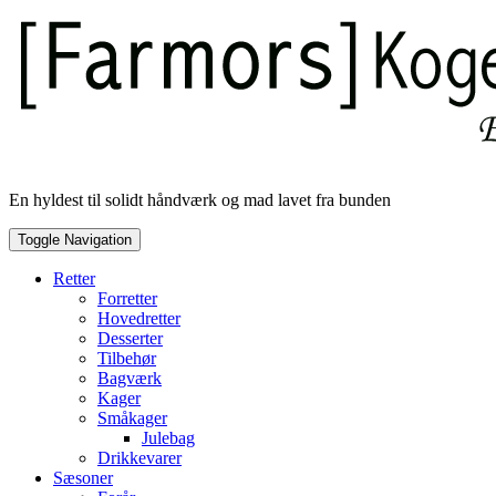
Skip
to
content
En hyldest til solidt håndværk og mad lavet fra bunden
Toggle Navigation
Retter
Forretter
Hovedretter
Desserter
Tilbehør
Bagværk
Kager
Småkager
Julebag
Drikkevarer
Sæsoner