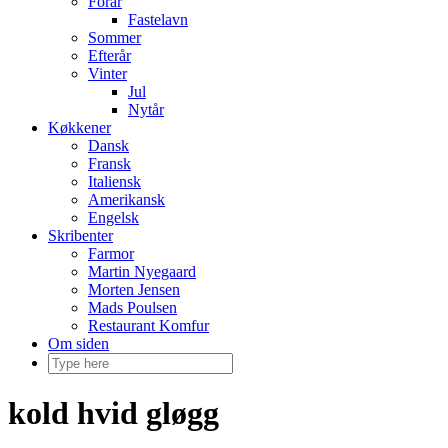
Forår
Fastelavn
Sommer
Efterår
Vinter
Jul
Nytår
Køkkener
Dansk
Fransk
Italiensk
Amerikansk
Engelsk
Skribenter
Farmor
Martin Nyegaard
Morten Jensen
Mads Poulsen
Restaurant Komfur
Om siden
kold hvid gløgg