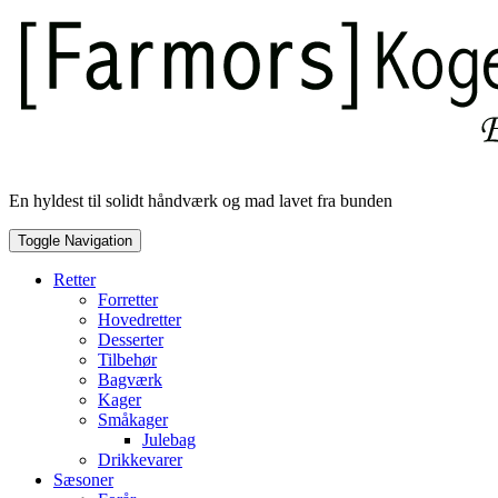
Skip
to
content
En hyldest til solidt håndværk og mad lavet fra bunden
Toggle Navigation
Retter
Forretter
Hovedretter
Desserter
Tilbehør
Bagværk
Kager
Småkager
Julebag
Drikkevarer
Sæsoner