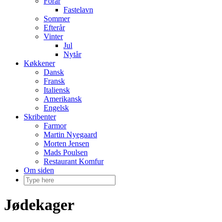
Forår
Fastelavn
Sommer
Efterår
Vinter
Jul
Nytår
Køkkener
Dansk
Fransk
Italiensk
Amerikansk
Engelsk
Skribenter
Farmor
Martin Nyegaard
Morten Jensen
Mads Poulsen
Restaurant Komfur
Om siden
Jødekager