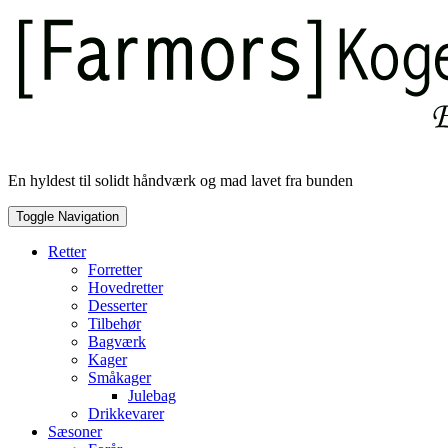
Skip
to
content
En hyldest til solidt håndværk og mad lavet fra bunden
Toggle Navigation
Retter
Forretter
Hovedretter
Desserter
Tilbehør
Bagværk
Kager
Småkager
Julebag
Drikkevarer
Sæsoner