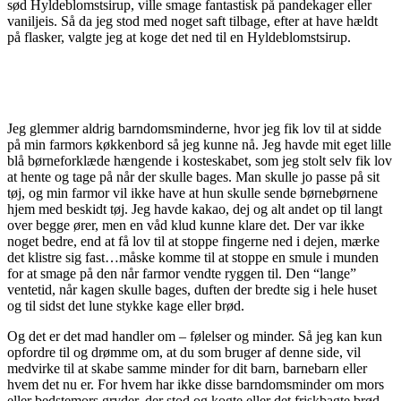
sød Hyldeblomstsirup, ville smage fantastisk på pandekager eller
vaniljeis. Så da jeg stod med noget saft tilbage, efter at have hældt
på flasker, valgte jeg at koge det ned til en Hyldeblomstsirup.
Jeg glemmer aldrig barndomsminderne, hvor jeg fik lov til at sidde
på min farmors køkkenbord så jeg kunne nå. Jeg havde mit eget lille
blå børneforklæde hængende i kosteskabet, som jeg stolt selv fik lov
at hente og tage på når der skulle bages. Man skulle jo passe på sit
tøj, og min farmor vil ikke have at hun skulle sende børnebørnene
hjem med beskidt tøj. Jeg havde kakao, dej og alt andet op til langt
over begge ører, men en våd klud kunne klare det. Der var ikke
noget bedre, end at få lov til at stoppe fingerne ned i dejen, mærke
det klistre sig fast…måske komme til at stoppe en smule i munden
for at smage på den når farmor vendte ryggen til. Den “lange”
ventetid, når kagen skulle bages, duften der bredte sig i hele huset
og til sidst det lune stykke kage eller brød.
Og det er det mad handler om – følelser og minder. Så jeg kan kun
opfordre til og drømme om, at du som bruger af denne side, vil
medvirke til at skabe samme minder for dit barn, barnebarn eller
hvem det nu er. For hvem har ikke disse barndomsminder om mors
eller bedstemors gryder, der stod og kogte eller det friskbagte brød.