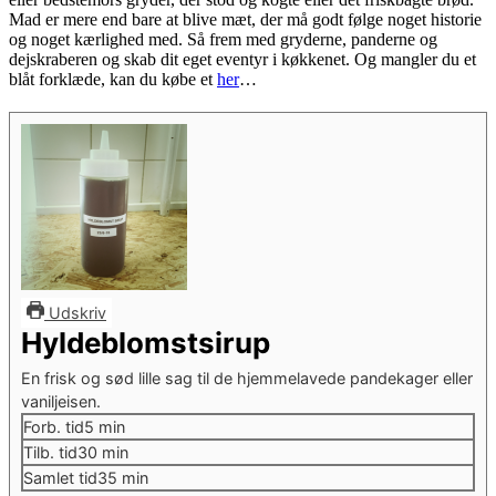
Mad er mere end bare at blive mæt, der må godt følge noget historie
og noget kærlighed med. Så frem med gryderne, panderne og
dejskraberen og skab dit eget eventyr i køkkenet. Og mangler du et
blåt forklæde, kan du købe et
her
…
Udskriv
Hyldeblomstsirup
En frisk og sød lille sag til de hjemmelavede pandekager eller
vaniljeisen.
minutter
Forb. tid
5
min
minutter
Tilb. tid
30
min
minutter
Samlet tid
35
min