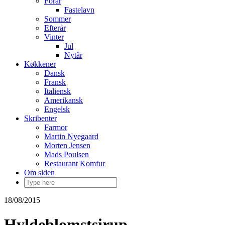
Forår
Fastelavn
Sommer
Efterår
Vinter
Jul
Nytår
Køkkener
Dansk
Fransk
Italiensk
Amerikansk
Engelsk
Skribenter
Farmor
Martin Nyegaard
Morten Jensen
Mads Poulsen
Restaurant Komfur
Om siden
18/08/2015
Hyldeblomstsirup