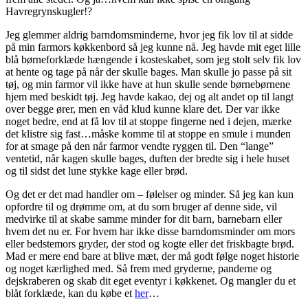
Havregrynskugler!?
Jeg glemmer aldrig barndomsminderne, hvor jeg fik lov til at sidde
på min farmors køkkenbord så jeg kunne nå. Jeg havde mit eget lille
blå børneforklæde hængende i kosteskabet, som jeg stolt selv fik lov
at hente og tage på når der skulle bages. Man skulle jo passe på sit
tøj, og min farmor vil ikke have at hun skulle sende børnebørnene
hjem med beskidt tøj. Jeg havde kakao, dej og alt andet op til langt
over begge ører, men en våd klud kunne klare det. Der var ikke
noget bedre, end at få lov til at stoppe fingerne ned i dejen, mærke
det klistre sig fast…måske komme til at stoppe en smule i munden
for at smage på den når farmor vendte ryggen til. Den “lange”
ventetid, når kagen skulle bages, duften der bredte sig i hele huset
og til sidst det lune stykke kage eller brød.
Og det er det mad handler om – følelser og minder. Så jeg kan kun
opfordre til og drømme om, at du som bruger af denne side, vil
medvirke til at skabe samme minder for dit barn, barnebarn eller
hvem det nu er. For hvem har ikke disse barndomsminder om mors
eller bedstemors gryder, der stod og kogte eller det friskbagte brød.
Mad er mere end bare at blive mæt, der må godt følge noget historie
og noget kærlighed med. Så frem med gryderne, panderne og
dejskraberen og skab dit eget eventyr i køkkenet. Og mangler du et
blåt forklæde, kan du købe et
her
…