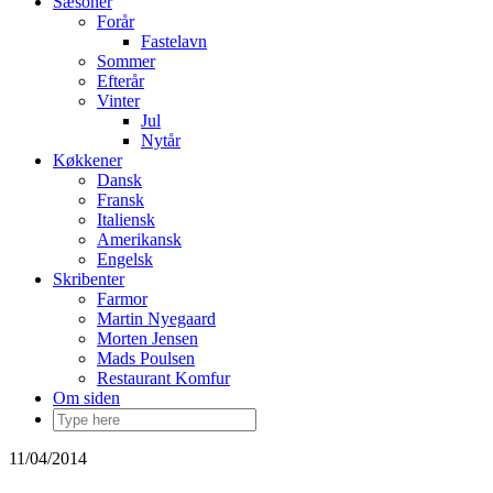
Sæsoner
Forår
Fastelavn
Sommer
Efterår
Vinter
Jul
Nytår
Køkkener
Dansk
Fransk
Italiensk
Amerikansk
Engelsk
Skribenter
Farmor
Martin Nyegaard
Morten Jensen
Mads Poulsen
Restaurant Komfur
Om siden
11/04/2014