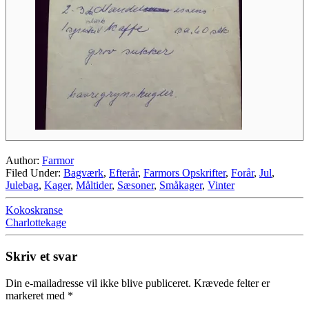
Author:
Farmor
Filed Under:
Bagværk
,
Efterår
,
Farmors Opskrifter
,
Forår
,
Jul
,
Julebag
,
Kager
,
Måltider
,
Sæsoner
,
Småkager
,
Vinter
Kokoskranse
Charlottekage
Skriv et svar
Din e-mailadresse vil ikke blive publiceret.
Krævede felter er
markeret med
*