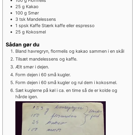
100
g
Flormelis
25
g
Kakao
100
g
Smør
3
tsk
Mandelessens
1
spsk
Kaffe
Stærk kaffe eller espresso
25
g
Kokosmel
Sådan gør du
Bland havregryn, flormelis og kakao sammen i en skål
Tilsæt mandelessens og kaffe.
Ælt smør i dejen.
Form dejen i 60 små kugler.
Form dejen i 60 små kugler og rul dem i kokosmel.
Sæt kuglerne på køl i ca. en time så de er kolde og
hårde igen.