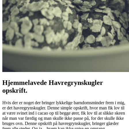
Hjemmelavede Havregrynskugler
opskrift.
Hvis der er noget der bringer lykkelige barndomsminder frem i mig,
er det havregrynskugler. Denne simple opskrift, hvor man fik lov til
at være svinet ind i cacao op til begge ører, fik lov til at slikke skeen
når man var færdig og man skulle ikke passe på, for der skulle ikke
bruges ovn. Denne opskrift på havregrynskugler, bringer glæder
frem alle steder. Og ja…hvem kan ikke spise en omgang