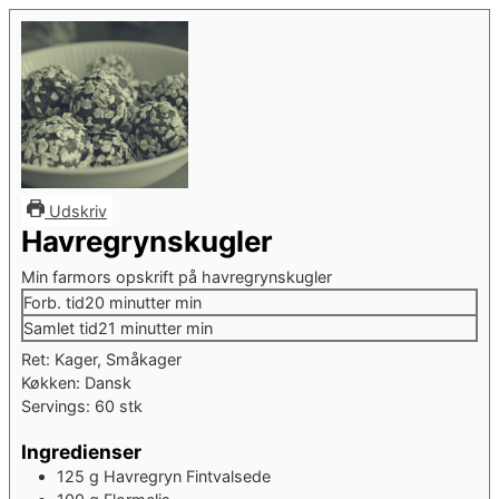
Udskriv
Havregrynskugler
Min farmors opskrift på havregrynskugler
Forb. tid
20
minutter
min
Samlet tid
21
minutter
min
Ret:
Kager, Småkager
Køkken:
Dansk
Servings:
60
stk
Ingredienser
125
g
Havregryn
Fintvalsede