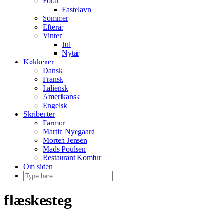
Forår
Fastelavn
Sommer
Efterår
Vinter
Jul
Nytår
Køkkener
Dansk
Fransk
Italiensk
Amerikansk
Engelsk
Skribenter
Farmor
Martin Nyegaard
Morten Jensen
Mads Poulsen
Restaurant Komfur
Om siden
flæskesteg