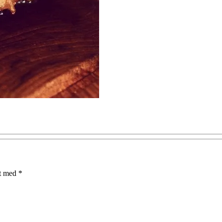
et med
*